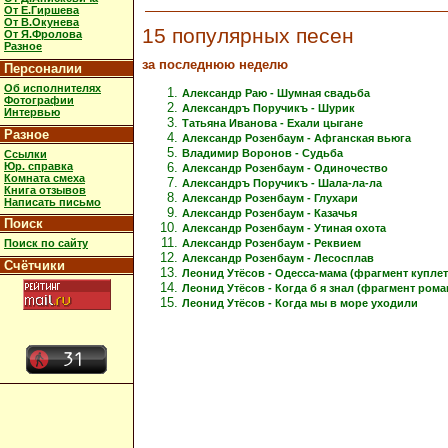
От Е.Гиршева
От В.Окунева
15 популярных песен
От Я.Фролова
Разное
за последнюю неделю
Персоналии
Об исполнителях
Александр Раю - Шумная свадьба
Фотографии
Александръ Поручикъ - Шурик
Интервью
Татьяна Иванова - Ехали цыгане
Разное
Александр Розенбаум - Афганская вьюга
Владимир Воронов - Судьба
Ссылки
Юр. справка
Александр Розенбаум - Одиночество
Комната смеха
Александръ Поручикъ - Шала-ла-ла
Книга отзывов
Александр Розенбаум - Глухари
Написать письмо
Александр Розенбаум - Казачья
Поиск
Александр Розенбаум - Утиная охота
Александр Розенбаум - Реквием
Поиск по сайту
Александр Розенбаум - Лесосплав
Счётчики
Леонид Утёсов - Одесса-мама (фрагмент куплет
Леонид Утёсов - Когда б я знал (фрагмент рома
Леонид Утёсов - Когда мы в море уходили