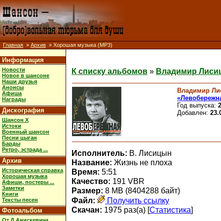
Главная
»
Архив
» Хорошая музыка (MP3)
Информация
Новости
К списку альбомов
»
Владимир Лиси
Новое в шансоне
Наши друзья
Анонсы
Владимир Ли
Афиша
«Левобережн
Награды
Год выпуска:
Дискография
Добавлен:
23.
Шансон X
Истоки
Военный шансон
Песни цыган
Барды
Ретро, эстрада ...
Исполнитель:
В. Лисицын
Архив
Название:
Жизнь не плоха
Историческая справка
Время:
5:51
Хорошая музыка
Качество:
191 VBR
Афиши, постеры ...
Заметки
Размер:
8 MB (8404288 байт)
Книги
Файл:
Получить ссылку
Тексты песен
Скачан:
1975 раз(а) [
Статистика
]
Фотоальбом
От Д.Анискевича