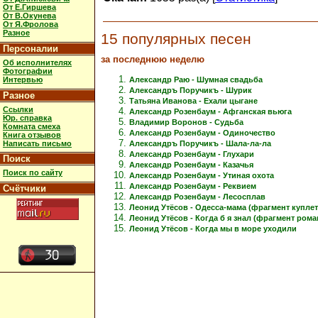
От Е.Гиршева
От В.Окунева
От Я.Фролова
Разное
15 популярных песен
Персоналии
за последнюю неделю
Об исполнителях
Фотографии
Интервью
Александр Раю - Шумная свадьба
Александръ Поручикъ - Шурик
Разное
Татьяна Иванова - Ехали цыгане
Ссылки
Александр Розенбаум - Афганская вьюга
Юр. справка
Владимир Воронов - Судьба
Комната смеха
Александр Розенбаум - Одиночество
Книга отзывов
Написать письмо
Александръ Поручикъ - Шала-ла-ла
Александр Розенбаум - Глухари
Поиск
Александр Розенбаум - Казачья
Поиск по сайту
Александр Розенбаум - Утиная охота
Александр Розенбаум - Реквием
Счётчики
Александр Розенбаум - Лесосплав
Леонид Утёсов - Одесса-мама (фрагмент куплет
Леонид Утёсов - Когда б я знал (фрагмент рома
Леонид Утёсов - Когда мы в море уходили