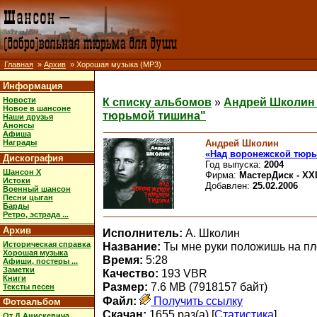
Главная
»
Архив
» Хорошая музыка (MP3)
Информация
Новости
К списку альбомов
»
Андрей Школин
Новое в шансоне
тюрьмой тишина"
Наши друзья
Анонсы
Афиша
Андрей Школин
Награды
«Над воронежской тюр
Дискография
Год выпуска:
2004
Шансон X
Фирма:
МастерДиск - XXI
Истоки
Добавлен:
25.02.2006
Военный шансон
Песни цыган
Барды
Ретро, эстрада ...
Архив
Исполнитель:
А. Школин
Историческая справка
Название:
Ты мне руки положишь на пл
Хорошая музыка
Время:
5:28
Афиши, постеры ...
Заметки
Качество:
193 VBR
Книги
Размер:
7.6 MB (7918157 байт)
Тексты песен
Файл:
Получить ссылку
Фотоальбом
Скачан:
1655 раз(а) [
Статистика
]
От Д.Анискевича