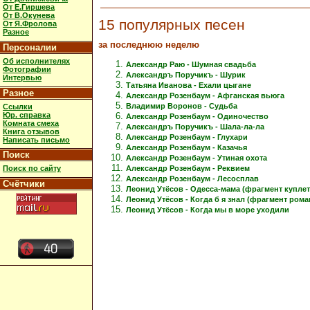
От Е.Гиршева
От В.Окунева
15 популярных песен
От Я.Фролова
Разное
за последнюю неделю
Персоналии
Об исполнителях
Александр Раю - Шумная свадьба
Фотографии
Александръ Поручикъ - Шурик
Интервью
Татьяна Иванова - Ехали цыгане
Разное
Александр Розенбаум - Афганская вьюга
Владимир Воронов - Судьба
Ссылки
Юр. справка
Александр Розенбаум - Одиночество
Комната смеха
Александръ Поручикъ - Шала-ла-ла
Книга отзывов
Александр Розенбаум - Глухари
Написать письмо
Александр Розенбаум - Казачья
Поиск
Александр Розенбаум - Утиная охота
Александр Розенбаум - Реквием
Поиск по сайту
Александр Розенбаум - Лесосплав
Счётчики
Леонид Утёсов - Одесса-мама (фрагмент куплет
Леонид Утёсов - Когда б я знал (фрагмент рома
Леонид Утёсов - Когда мы в море уходили