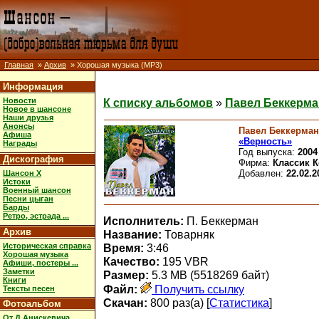
Главная
»
Архив
» Хорошая музыка (MP3)
Информация
Новости
К списку альбомов
»
Павел Беккерма
Новое в шансоне
Наши друзья
Анонсы
Павел Беккерман
Афиша
«Верность»
Награды
Год выпуска:
2004
Дискография
Фирма:
Классик 
Добавлен:
22.02.2
Шансон X
Истоки
Военный шансон
Песни цыган
Барды
Ретро, эстрада ...
Исполнитель:
П. Беккерман
Архив
Название:
Товарняк
Историческая справка
Время:
3:46
Хорошая музыка
Качество:
195 VBR
Афиши, постеры ...
Заметки
Размер:
5.3 MB (5518269 байт)
Книги
Файл:
Получить ссылку
Тексты песен
Скачан:
800 раз(а) [
Статистика
]
Фотоальбом
От Д.Анискевича