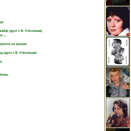
тук
кайф (дуэт с В. Утёсовым)
 ...
луются на крыше
 (дуэт с В. Утёсовым)
ка
юбовь