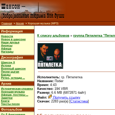
Главная
»
Архив
» Хорошая музыка (MP3)
Информация
К списку альбомов
»
группа Пятилетка "Пятил
Новости
Новое в шансоне
Наши друзья
Анонсы
Афиша
Награды
Дискография
Шансон X
Истоки
Военный шансон
Песни цыган
Барды
Исполнитель:
гр. Пятилетка
Ретро, эстрада ...
Название:
Побег
Архив
Время:
4:43
Качество:
194 VBR
Историческая справка
Хорошая музыка
Размер:
6.6 MB (6872871 байт)
Афиши, постеры ...
Файл:
Получить ссылку
Заметки
Книги
Скачан:
2283 раз(а) [
Статистика
]
Тексты песен
Фотоальбом
От Д.Анискевича