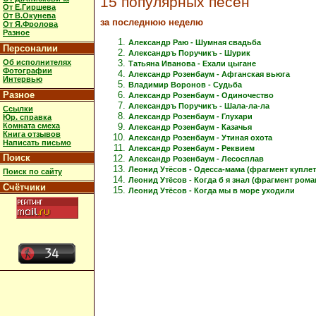
15 популярных песен
От Е.Гиршева
От В.Окунева
за последнюю неделю
От Я.Фролова
Разное
Александр Раю - Шумная свадьба
Персоналии
Александръ Поручикъ - Шурик
Об исполнителях
Татьяна Иванова - Ехали цыгане
Фотографии
Александр Розенбаум - Афганская вьюга
Интервью
Владимир Воронов - Судьба
Разное
Александр Розенбаум - Одиночество
Александръ Поручикъ - Шала-ла-ла
Ссылки
Александр Розенбаум - Глухари
Юр. справка
Комната смеха
Александр Розенбаум - Казачья
Книга отзывов
Александр Розенбаум - Утиная охота
Написать письмо
Александр Розенбаум - Реквием
Поиск
Александр Розенбаум - Лесосплав
Леонид Утёсов - Одесса-мама (фрагмент куплет
Поиск по сайту
Леонид Утёсов - Когда б я знал (фрагмент рома
Счётчики
Леонид Утёсов - Когда мы в море уходили