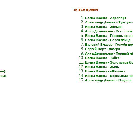
за все время
Елена Ваенга - Аэропорт
Александр Дюмин - Тук-тук-
Елена Ваенга - Желаю
Анна Демьянова - Весенний 
Елена Ваенга - Говори, говори
Елена Ваенга - Белая птица
Валерий Власов - Голуби це
Сергей Порт - Лагеря
Анна Демьянова - Первый лёд
Елена Ваенга - Тайга
Елена Ваенга - Золотая рыб
Елена Ваенга - Жаль
ов)
Елена Ваенга - «Шопен»
нса)
Елена Ваенга - Косолапая л
Александр Дюмин - Пацаны