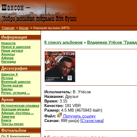
Главная
»
Архив
» Хорошая музыка (MP3)
Информация
К списку альбомов
»
Владимир Утёсов "Гражд
Новости
Новое в шансоне
Наши друзья
Анонсы
Афиша
Награды
Дискография
Шансон X
Истоки
Военный шансон
Песни цыган
Барды
Исполнитель:
В. Утёсов
Ретро, эстрада ...
Название:
Друзья
Архив
Время:
3:15
Качество:
191 VBR
Историческая справка
Хорошая музыка
Размер:
4.5 MB (4675943 байт)
Афиши, постеры ...
Файл:
Получить ссылку
Заметки
Книги
Скачан:
899 раз(а) [
Статистика
]
Тексты песен
Фотоальбом
От Д.Анискевича