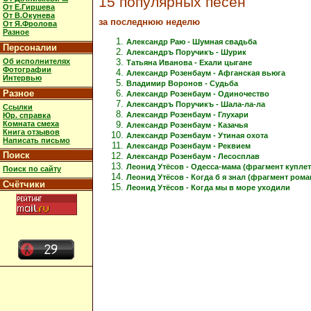
15 популярных песен
От Е.Гиршева
От В.Окунева
за последнюю неделю
От Я.Фролова
Разное
Александр Раю - Шумная свадьба
Персоналии
Александръ Поручикъ - Шурик
Об исполнителях
Татьяна Иванова - Ехали цыгане
Фотографии
Александр Розенбаум - Афганская вьюга
Интервью
Владимир Воронов - Судьба
Разное
Александр Розенбаум - Одиночество
Александръ Поручикъ - Шала-ла-ла
Ссылки
Александр Розенбаум - Глухари
Юр. справка
Комната смеха
Александр Розенбаум - Казачья
Книга отзывов
Александр Розенбаум - Утиная охота
Написать письмо
Александр Розенбаум - Реквием
Поиск
Александр Розенбаум - Лесосплав
Леонид Утёсов - Одесса-мама (фрагмент куплет
Поиск по сайту
Леонид Утёсов - Когда б я знал (фрагмент рома
Счётчики
Леонид Утёсов - Когда мы в море уходили