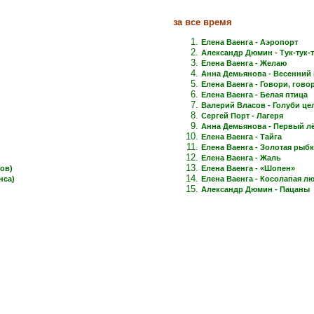
за все время
Елена Ваенга - Аэропорт
Александр Дюмин - Тук-тук-
Елена Ваенга - Желаю
Анна Демьянова - Весенний 
Елена Ваенга - Говори, говори
Елена Ваенга - Белая птица
Валерий Власов - Голуби це
Сергей Порт - Лагеря
Анна Демьянова - Первый лёд
Елена Ваенга - Тайга
Елена Ваенга - Золотая рыб
Елена Ваенга - Жаль
ов)
Елена Ваенга - «Шопен»
нса)
Елена Ваенга - Косолапая л
Александр Дюмин - Пацаны