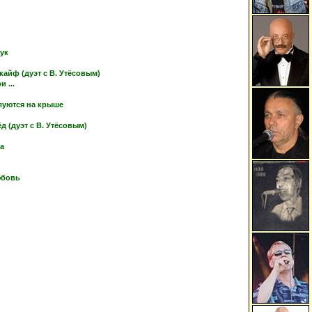
тук
кайф (дуэт с В. Утёсовым)
 ...
луются на крыше
 (дуэт с В. Утёсовым)
ка
юбовь