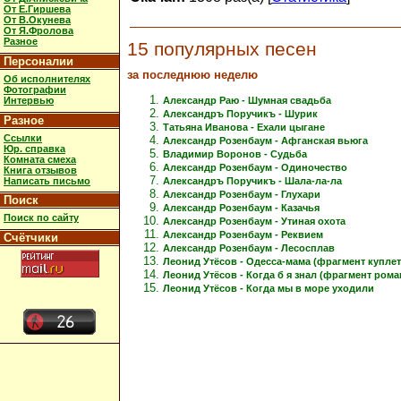
От Е.Гиршева
От В.Окунева
От Я.Фролова
Разное
15 популярных песен
Персоналии
за последнюю неделю
Об исполнителях
Фотографии
Интервью
Александр Раю - Шумная свадьба
Александръ Поручикъ - Шурик
Разное
Татьяна Иванова - Ехали цыгане
Ссылки
Александр Розенбаум - Афганская вьюга
Юр. справка
Владимир Воронов - Судьба
Комната смеха
Александр Розенбаум - Одиночество
Книга отзывов
Написать письмо
Александръ Поручикъ - Шала-ла-ла
Александр Розенбаум - Глухари
Поиск
Александр Розенбаум - Казачья
Поиск по сайту
Александр Розенбаум - Утиная охота
Александр Розенбаум - Реквием
Счётчики
Александр Розенбаум - Лесосплав
Леонид Утёсов - Одесса-мама (фрагмент куплет
Леонид Утёсов - Когда б я знал (фрагмент рома
Леонид Утёсов - Когда мы в море уходили