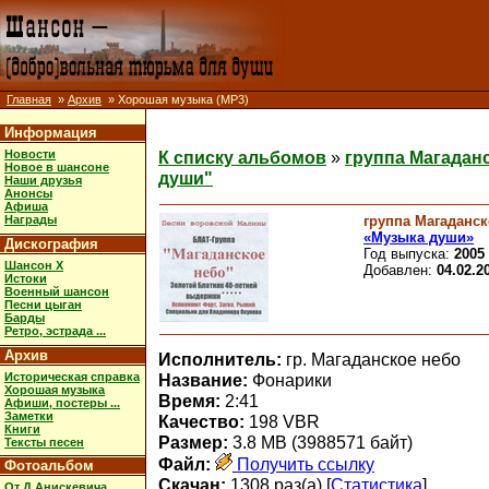
Главная
»
Архив
» Хорошая музыка (MP3)
Информация
Новости
К списку альбомов
»
группа Магадан
Новое в шансоне
души"
Наши друзья
Анонсы
Афиша
группа Магаданск
Награды
«Музыка души»
Дискография
Год выпуска:
2005
Шансон X
Добавлен:
04.02.2
Истоки
Военный шансон
Песни цыган
Барды
Ретро, эстрада ...
Архив
Исполнитель:
гр. Магаданское небо
Историческая справка
Название:
Фонарики
Хорошая музыка
Время:
2:41
Афиши, постеры ...
Заметки
Качество:
198 VBR
Книги
Размер:
3.8 MB (3988571 байт)
Тексты песен
Файл:
Получить ссылку
Фотоальбом
Скачан:
1308 раз(а) [
Статистика
]
От Д.Анискевича