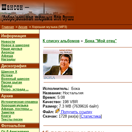
Главная
»
Архив
» Хорошая музыка (MP3)
Информация
К списку альбомов
»
Бока "Мой отец"
Новости
Новое в шансоне
Наши друзья
Анонсы
Афиша
Награды
Дискография
Шансон X
Истоки
Военный шансон
Песни цыган
Барды
Исполнитель:
Бока
Ретро, эстрада ...
Название:
Ностальгия
Архив
Время:
5:08
Качество:
198 VBR
Историческая справка
Хорошая музыка
Размер:
7.3 MB (7639616 байт)
Афиши, постеры ...
Файл:
Получить ссылку
Заметки
Книги
Скачан:
1728 раз(а) [
Статистика
]
Тексты песен
Фотоальбом
От Д.Анискевича