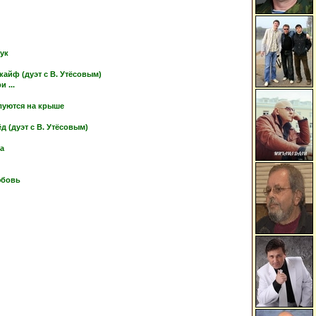
тук
кайф (дуэт с В. Утёсовым)
 ...
луются на крыше
 (дуэт с В. Утёсовым)
ка
юбовь