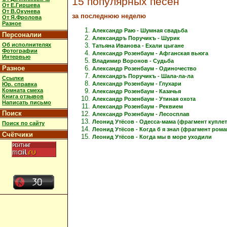
15 популярных песен
От Е.Гиршева
От В.Окунева
за последнюю неделю
От Я.Фролова
Разное
Александр Раю - Шумная свадьба
Персоналии
Александръ Поручикъ - Шурик
Об исполнителях
Татьяна Иванова - Ехали цыгане
Фотографии
Александр Розенбаум - Афганская вьюга
Интервью
Владимир Воронов - Судьба
Разное
Александр Розенбаум - Одиночество
Александръ Поручикъ - Шала-ла-ла
Ссылки
Александр Розенбаум - Глухари
Юр. справка
Комната смеха
Александр Розенбаум - Казачья
Книга отзывов
Александр Розенбаум - Утиная охота
Написать письмо
Александр Розенбаум - Реквием
Поиск
Александр Розенбаум - Лесосплав
Леонид Утёсов - Одесса-мама (фрагмент куплет
Поиск по сайту
Леонид Утёсов - Когда б я знал (фрагмент рома
Счётчики
Леонид Утёсов - Когда мы в море уходили