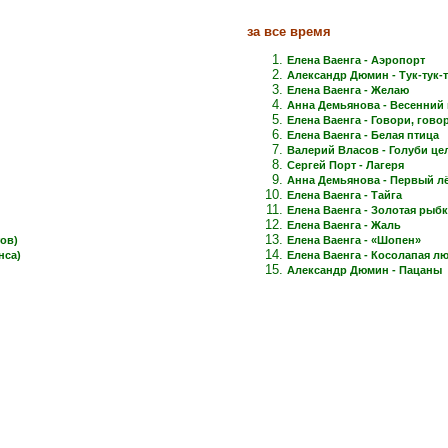
за все время
Елена Ваенга - Аэропорт
Александр Дюмин - Тук-тук-
Елена Ваенга - Желаю
Анна Демьянова - Весенний 
Елена Ваенга - Говори, говори
Елена Ваенга - Белая птица
Валерий Власов - Голуби це
Сергей Порт - Лагеря
Анна Демьянова - Первый лёд
Елена Ваенга - Тайга
Елена Ваенга - Золотая рыб
Елена Ваенга - Жаль
ов)
Елена Ваенга - «Шопен»
нса)
Елена Ваенга - Косолапая л
Александр Дюмин - Пацаны