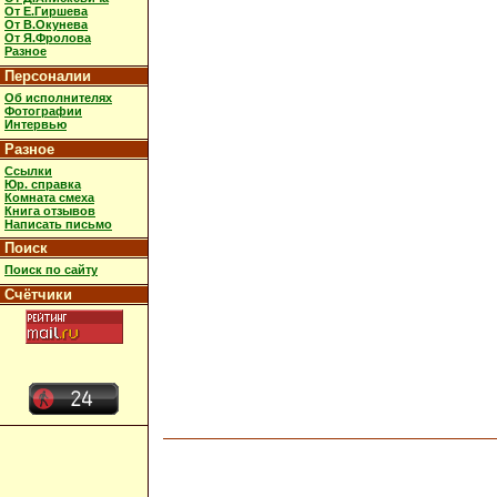
От Е.Гиршева
От В.Окунева
От Я.Фролова
Разное
Персоналии
Об исполнителях
Фотографии
Интервью
Разное
Ссылки
Юр. справка
Комната смеха
Книга отзывов
Написать письмо
Поиск
Поиск по сайту
Счётчики