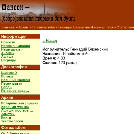
Главная
»
Архив
»
Я поймал тебя
»
Геннадий Вяземский Я поймал тебя
» Статистика
Информация
« Назад
Новости
Новое в шансоне
Исполнитель:
Геннадий Вяземский
Наши друзья
Анонсы
Название:
Я поймал тебя
Афиша
Время:
4:33
Награды
Скачан:
123 раз(а)
Дискография
Шансон X
Истоки
Военный шансон
Песни цыган
Барды
Ретро, эстрада ...
Архив
Историческая справка
Хорошая музыка
Афиши, постеры ...
Заметки
Книги
Тексты песен
Фотоальбом
От Д.Анискевича