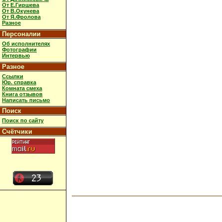
От Е.Гиршева
От В.Окунева
От Я.Фролова
Разное
Персоналии
Об исполнителях
Фотографии
Интервью
Разное
Ссылки
Юр. справка
Комната смеха
Книга отзывов
Написать письмо
Поиск
Поиск по сайту
Счётчики