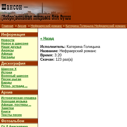
Главная
»
Архив
»
Нефраерский романс
»
Катерина Голицына Нефраерский романс
Информация
« Назад
Новости
Новое в шансоне
Исполнитель:
Катерина Голицына
Наши друзья
Анонсы
Название:
Нефраерский романс
Афиша
Время:
3:20
Награды
Скачан:
123 раз(а)
Дискография
Шансон X
Истоки
Военный шансон
Песни цыган
Барды
Ретро, эстрада ...
Архив
Историческая справка
Хорошая музыка
Афиши, постеры ...
Заметки
Книги
Тексты песен
Фотоальбом
От Д.Анискевича