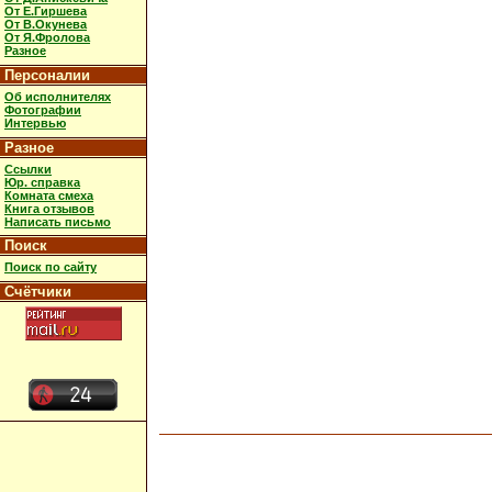
От Е.Гиршева
От В.Окунева
От Я.Фролова
Разное
Персоналии
Об исполнителях
Фотографии
Интервью
Разное
Ссылки
Юр. справка
Комната смеха
Книга отзывов
Написать письмо
Поиск
Поиск по сайту
Счётчики