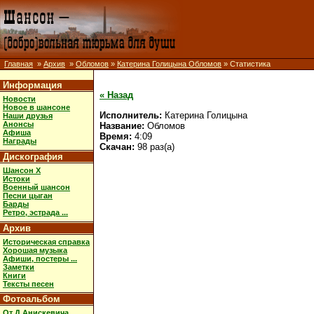
Главная
»
Архив
»
Обломов
»
Катерина Голицына Обломов
» Статистика
Информация
« Назад
Новости
Новое в шансоне
Исполнитель:
Катерина Голицына
Наши друзья
Анонсы
Название:
Обломов
Афиша
Время:
4:09
Награды
Скачан:
98 раз(а)
Дискография
Шансон X
Истоки
Военный шансон
Песни цыган
Барды
Ретро, эстрада ...
Архив
Историческая справка
Хорошая музыка
Афиши, постеры ...
Заметки
Книги
Тексты песен
Фотоальбом
От Д.Анискевича