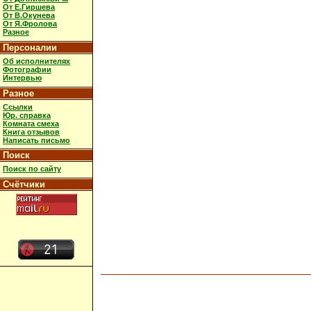
От Е.Гиршева
От В.Окунева
От Я.Фролова
Разное
Персоналии
Об исполнителях
Фотографии
Интервью
Разное
Ссылки
Юр. справка
Комната смеха
Книга отзывов
Написать письмо
Поиск
Поиск по сайту
Счётчики