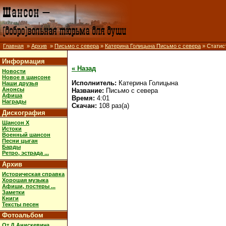
Главная
»
Архив
»
Письмо с севера
»
Катерина Голицына Письмо с севера
» Статис
Информация
« Назад
Новости
Новое в шансоне
Исполнитель:
Катерина Голицына
Наши друзья
Анонсы
Название:
Письмо с севера
Афиша
Время:
4:01
Награды
Скачан:
108 раз(а)
Дискография
Шансон X
Истоки
Военный шансон
Песни цыган
Барды
Ретро, эстрада ...
Архив
Историческая справка
Хорошая музыка
Афиши, постеры ...
Заметки
Книги
Тексты песен
Фотоальбом
От Д.Анискевича