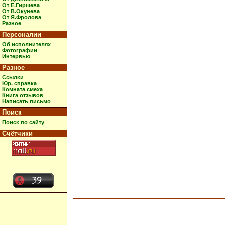
От Е.Гиршева
От В.Окунева
От Я.Фролова
Разное
Персоналии
Об исполнителях
Фотографии
Интервью
Разное
Ссылки
Юр. справка
Комната смеха
Книга отзывов
Написать письмо
Поиск
Поиск по сайту
Счётчики