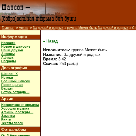
Главная
»
Архив
»
За друзей и родных
»
группа Может быть За друзей и родных
» Ст
Информация
« Назад
Новости
Новое в шансоне
Исполнитель:
группа Может быть
Наши друзья
Анонсы
Название:
За друзей и родных
Афиша
Время:
3:42
Награды
Скачан:
253 раз(а)
Дискография
Шансон X
Истоки
Военный шансон
Песни цыган
Барды
Ретро, эстрада ...
Архив
Историческая справка
Хорошая музыка
Афиши, постеры ...
Заметки
Книги
Тексты песен
Фотоальбом
От Д.Анискевича