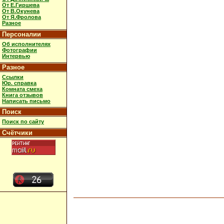
От Е.Гиршева
От В.Окунева
От Я.Фролова
Разное
Персоналии
Об исполнителях
Фотографии
Интервью
Разное
Ссылки
Юр. справка
Комната смеха
Книга отзывов
Написать письмо
Поиск
Поиск по сайту
Счётчики