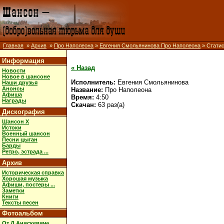
Главная
»
Архив
»
Про Наполеона
»
Евгения Смольянинова Про Наполеона
» Статис
Информация
« Назад
Новости
Новое в шансоне
Исполнитель:
Евгения Смольянинова
Наши друзья
Анонсы
Название:
Про Наполеона
Афиша
Время:
4:50
Награды
Скачан:
63 раз(а)
Дискография
Шансон X
Истоки
Военный шансон
Песни цыган
Барды
Ретро, эстрада ...
Архив
Историческая справка
Хорошая музыка
Афиши, постеры ...
Заметки
Книги
Тексты песен
Фотоальбом
От Д.Анискевича