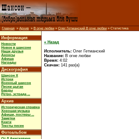
Главная
»
Архив
»
В огне любви
»
Олег Гетманский В огне любви
» Статистика
Информация
« Назад
Новости
Новое в шансоне
Исполнитель:
Олег Гетманский
Наши друзья
Анонсы
Название:
В огне любви
Афиша
Время:
4:02
Награды
Скачан:
141 раз(а)
Дискография
Шансон X
Истоки
Военный шансон
Песни цыган
Барды
Ретро, эстрада ...
Архив
Историческая справка
Хорошая музыка
Афиши, постеры ...
Заметки
Книги
Тексты песен
Фотоальбом
От Д.Анискевича