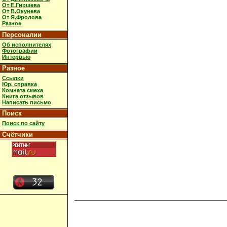
От Е.Гиршева
От В.Окунева
От Я.Фролова
Разное
Персоналии
Об исполнителях
Фотографии
Интервью
Разное
Ссылки
Юр. справка
Комната смеха
Книга отзывов
Написать письмо
Поиск
Поиск по сайту
Счётчики