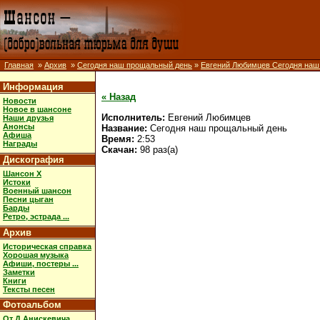
Главная
»
Архив
»
Сегодня наш прощальный день
»
Евгений Любимцев Сегодня наш
Информация
« Назад
Новости
Новое в шансоне
Исполнитель:
Евгений Любимцев
Наши друзья
Анонсы
Название:
Сегодня наш прощальный день
Афиша
Время:
2:53
Награды
Скачан:
98 раз(а)
Дискография
Шансон X
Истоки
Военный шансон
Песни цыган
Барды
Ретро, эстрада ...
Архив
Историческая справка
Хорошая музыка
Афиши, постеры ...
Заметки
Книги
Тексты песен
Фотоальбом
От Д.Анискевича