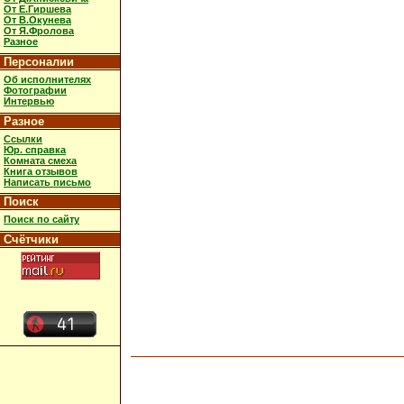
От Е.Гиршева
От В.Окунева
От Я.Фролова
Разное
Персоналии
Об исполнителях
Фотографии
Интервью
Разное
Ссылки
Юр. справка
Комната смеха
Книга отзывов
Написать письмо
Поиск
Поиск по сайту
Счётчики