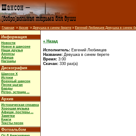
Главная
»
Архив
»
Девушка в синем берете
»
Евгений Любимцев Девушка в синем б
Информация
« Назад
Новости
Новое в шансоне
Исполнитель:
Евгений Любимцев
Наши друзья
Анонсы
Название:
Девушка в синем берете
Афиша
Время:
3:00
Награды
Скачан:
330 раз(а)
Дискография
Шансон X
Истоки
Военный шансон
Песни цыган
Барды
Ретро, эстрада ...
Архив
Историческая справка
Хорошая музыка
Афиши, постеры ...
Заметки
Книги
Тексты песен
Фотоальбом
От Д.Анискевича