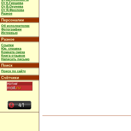
От Е.Гиршева
От В.Окунева
От Я.Фролова
Разное
Персоналии
Об исполнителях
Фотографии
Интервью
Разное
Ссылки
Юр. справка
Комната смеха
Книга отзывов
Написать письмо
Поиск
Поиск по сайту
Счётчики