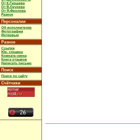
От Е.Гиршева
От В.Окунева
От Я.Фролова
Разное
Персоналии
Об исполнителях
Фотографии
Интервью
Разное
Ссылки
Юр. справка
Комната смеха
Книга отзывов
Написать письмо
Поиск
Поиск по сайту
Счётчики