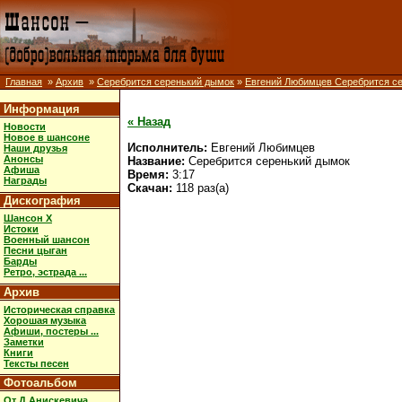
Главная
»
Архив
»
Серебрится серенький дымок
»
Евгений Любимцев Серебрится с
Информация
« Назад
Новости
Новое в шансоне
Исполнитель:
Евгений Любимцев
Наши друзья
Анонсы
Название:
Серебрится серенький дымок
Афиша
Время:
3:17
Награды
Скачан:
118 раз(а)
Дискография
Шансон X
Истоки
Военный шансон
Песни цыган
Барды
Ретро, эстрада ...
Архив
Историческая справка
Хорошая музыка
Афиши, постеры ...
Заметки
Книги
Тексты песен
Фотоальбом
От Д.Анискевича