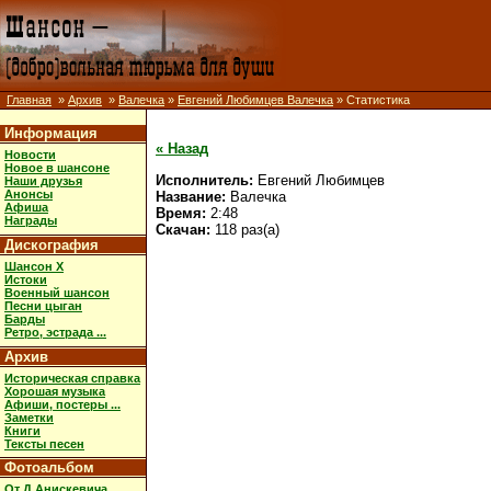
Главная
»
Архив
»
Валечка
»
Евгений Любимцев Валечка
» Статистика
Информация
« Назад
Новости
Новое в шансоне
Исполнитель:
Евгений Любимцев
Наши друзья
Анонсы
Название:
Валечка
Афиша
Время:
2:48
Награды
Скачан:
118 раз(а)
Дискография
Шансон X
Истоки
Военный шансон
Песни цыган
Барды
Ретро, эстрада ...
Архив
Историческая справка
Хорошая музыка
Афиши, постеры ...
Заметки
Книги
Тексты песен
Фотоальбом
От Д.Анискевича