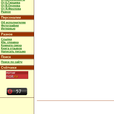
От Е.Гиршева
От В.Окунева
От Я.Фролова
Разное
Персоналии
Об исполнителях
Фотографии
Интервью
Разное
Ссылки
Юр. справка
Комната смеха
Книга отзывов
Написать письмо
Поиск
Поиск по сайту
Счётчики