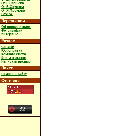
От Е.Гиршева
От В.Окунева
От Я.Фролова
Разное
Персоналии
Об исполнителях
Фотографии
Интервью
Разное
Ссылки
Юр. справка
Комната смеха
Книга отзывов
Написать письмо
Поиск
Поиск по сайту
Счётчики