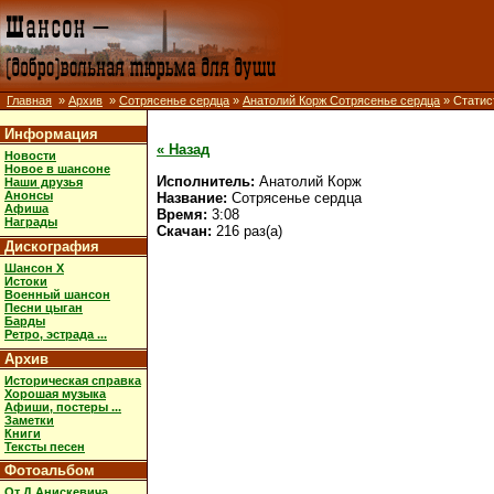
Главная
»
Архив
»
Сотрясенье сердца
»
Анатолий Корж Сотрясенье сердца
» Статис
Информация
« Назад
Новости
Новое в шансоне
Исполнитель:
Анатолий Корж
Наши друзья
Анонсы
Название:
Сотрясенье сердца
Афиша
Время:
3:08
Награды
Скачан:
216 раз(а)
Дискография
Шансон X
Истоки
Военный шансон
Песни цыган
Барды
Ретро, эстрада ...
Архив
Историческая справка
Хорошая музыка
Афиши, постеры ...
Заметки
Книги
Тексты песен
Фотоальбом
От Д.Анискевича