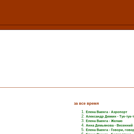
за все время
Елена Ваенга - Аэропорт
Александр Дюмин - Тук-тук-
Елена Ваенга - Желаю
Анна Демьянова - Весенний 
Елена Ваенга - Говори, говори