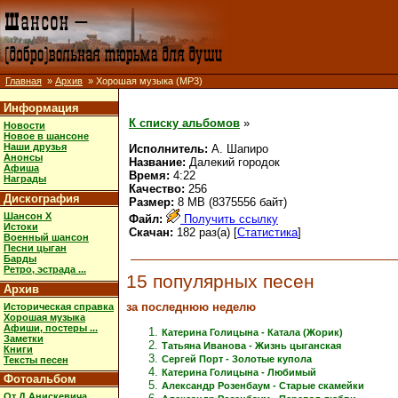
Главная
»
Архив
» Хорошая музыка (MP3)
Информация
К списку альбомов
»
Новости
Новое в шансоне
Наши друзья
Исполнитель:
А. Шапиро
Анонсы
Название:
Далекий городок
Афиша
Время:
4:22
Награды
Качество:
256
Дискография
Размер:
8 MB (8375556 байт)
Шансон X
Файл:
Получить ссылку
Истоки
Скачан:
182 раз(а) [
Статистика
]
Военный шансон
Песни цыган
Барды
Ретро, эстрада ...
15 популярных песен
Архив
за последнюю неделю
Историческая справка
Хорошая музыка
Афиши, постеры ...
Катерина Голицына - Катала (Жорик)
Заметки
Татьяна Иванова - Жизнь цыганская
Книги
Сергей Порт - Золотые купола
Тексты песен
Катерина Голицына - Любимый
Фотоальбом
Александр Розенбаум - Старые скамейки
От Д.Анискевича