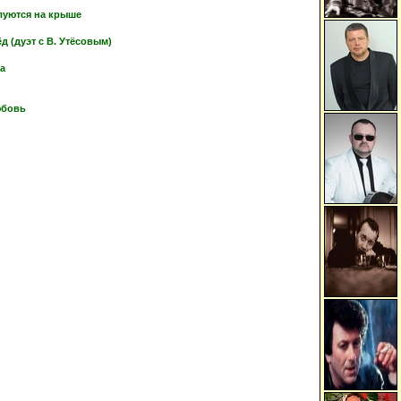
луются на крыше
 (дуэт с В. Утёсовым)
ка
юбовь