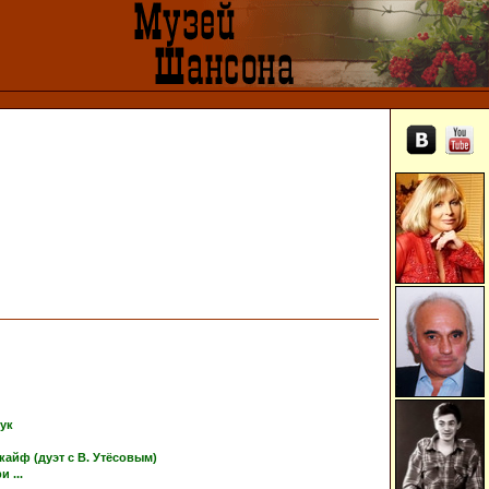
тук
кайф (дуэт с В. Утёсовым)
 ...