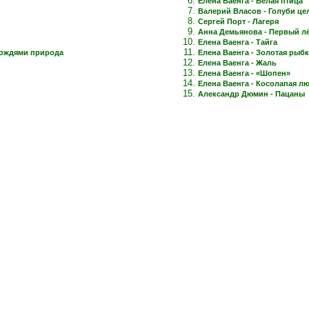
Елена Ваенга - Белая птица
Валерий Власов - Голуби це
Сергей Порт - Лагеря
Анна Демьянова - Первый лёд
Елена Ваенга - Тайга
дождями природа
Елена Ваенга - Золотая рыб
Елена Ваенга - Жаль
Елена Ваенга - «Шопен»
Елена Ваенга - Косолапая л
Александр Дюмин - Пацаны