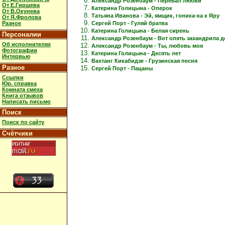
Александр Розенбаум - Перевал любви
От Е.Гиршева
Катерина Голицына - Оперок
От В.Окунева
Татьяна Иванова - Эй, ямщик, гоника-ка к Яру
От Я.Фролова
Сергей Порт - Гуляй братва
Разное
Катерина Голицына - Белая сирень
Персоналии
Александр Розенбаум - Вот опять захандрила 
Об исполнителях
Александр Розенбаум - Ты, любовь моя
Фотографии
Катерина Голицына - Десять лет
Интервью
Вахтанг Кикабидзе - Грузинская песня
Разное
Сергей Порт - Пацаны
Ссылки
Юр. справка
Комната смеха
Книга отзывов
Написать письмо
Поиск
Поиск по сайту
Счётчики