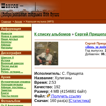
Главная
»
Архив
» Хорошая музыка (MP3)
Информация
Новости
К списку альбомов
»
Сергей Прищепа
Новое в шансоне
Наши друзья
Анонсы
Сергей Прищ
Афиша
«День за днё
Награды
Год выпуска:
Дискография
Добавлен:
08.
Шансон X
Истоки
Военный шансон
Песни цыган
Барды
Ретро, эстрада ...
Исполнитель:
С. Прищепа
Архив
Название:
Хулиганы
Историческая справка
Время:
2:53
Хорошая музыка
Качество:
192
Афиши, постеры ...
Заметки
Размер:
4 MB (4154681 байт)
Книги
Файл:
Получить ссылку
Тексты песен
Скачан:
160 раз(а) [
Статистика
]
Фотоальбом
От Д.Анискевича