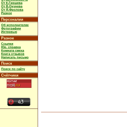
От Е.Гиршева
От В.Окунева
От Я.Фролова
Разное
Персоналии
Об исполнителях
Фотографии
Интервью
Разное
Ссылки
Юр. справка
Комната смеха
Книга отзывов
Написать письмо
Поиск
Поиск по сайту
Счётчики