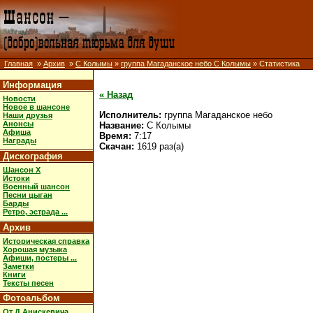
Главная
»
Архив
»
С Колымы
»
группа Магаданское небо С Колымы
» Статистика
Информация
« Назад
Новости
Новое в шансоне
Исполнитель:
группа Магаданское небо
Наши друзья
Анонсы
Название:
С Колымы
Афиша
Время:
7:17
Награды
Скачан:
1619 раз(а)
Дискография
Шансон X
Истоки
Военный шансон
Песни цыган
Барды
Ретро, эстрада ...
Архив
Историческая справка
Хорошая музыка
Афиши, постеры ...
Заметки
Книги
Тексты песен
Фотоальбом
От Д.Анискевича