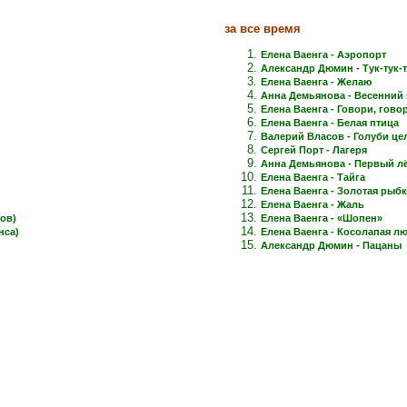
за все время
Елена Ваенга - Аэропорт
Александр Дюмин - Тук-тук-
Елена Ваенга - Желаю
Анна Демьянова - Весенний 
Елена Ваенга - Говори, говори
Елена Ваенга - Белая птица
Валерий Власов - Голуби це
Сергей Порт - Лагеря
Анна Демьянова - Первый лёд
Елена Ваенга - Тайга
Елена Ваенга - Золотая рыб
Елена Ваенга - Жаль
ов)
Елена Ваенга - «Шопен»
нса)
Елена Ваенга - Косолапая л
Александр Дюмин - Пацаны