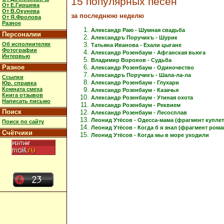
15 популярных песен
От Е.Гиршева
От В.Окунева
за последнюю неделю
От Я.Фролова
Разное
Александр Раю - Шумная свадьба
Персоналии
Александръ Поручикъ - Шурик
Об исполнителях
Татьяна Иванова - Ехали цыгане
Фотографии
Александр Розенбаум - Афганская вьюга
Интервью
Владимир Воронов - Судьба
Разное
Александр Розенбаум - Одиночество
Александръ Поручикъ - Шала-ла-ла
Ссылки
Александр Розенбаум - Глухари
Юр. справка
Комната смеха
Александр Розенбаум - Казачья
Книга отзывов
Александр Розенбаум - Утиная охота
Написать письмо
Александр Розенбаум - Реквием
Поиск
Александр Розенбаум - Лесосплав
Леонид Утёсов - Одесса-мама (фрагмент куплет
Поиск по сайту
Леонид Утёсов - Когда б я знал (фрагмент рома
Счётчики
Леонид Утёсов - Когда мы в море уходили