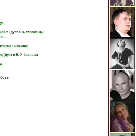
тук
кайф (дуэт с В. Утёсовым)
 ...
луются на крыше
 (дуэт с В. Утёсовым)
ка
юбовь