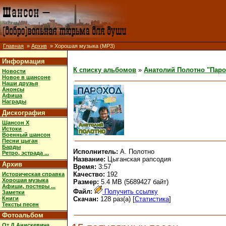
Главная
»
Архив
» Хорошая музыка (MP3)
Информация
К списку альбомов
»
Анатолий Полотно "Паро
Новости
Новое в шансоне
Наши друзья
Анонсы
Афиша
Награды
Дискография
Шансон X
Истоки
Военный шансон
Песни цыган
Барды
Исполнитель:
А. Полотно
Ретро, эстрада ...
Название:
Цыганская рапсодия
Архив
Время:
3:57
Качество:
192
Историческая справка
Хорошая музыка
Размер:
5.4 MB (5689427 байт)
Афиши, постеры ...
Файл:
Получить ссылку
Заметки
Книги
Скачан:
128 раз(а) [
Статистика
]
Тексты песен
Фотоальбом
От Д.Анискевича