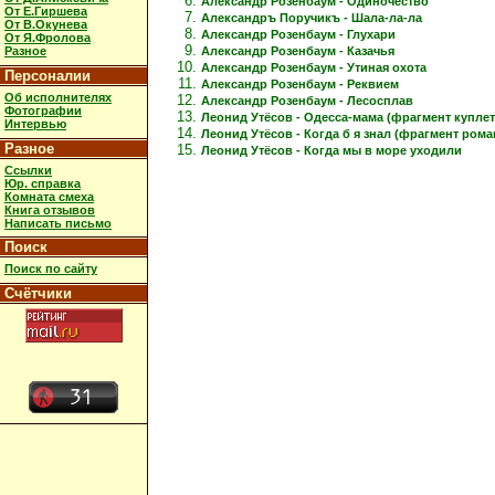
Александр Розенбаум - Одиночество
От Е.Гиршева
Александръ Поручикъ - Шала-ла-ла
От В.Окунева
Александр Розенбаум - Глухари
От Я.Фролова
Александр Розенбаум - Казачья
Разное
Александр Розенбаум - Утиная охота
Персоналии
Александр Розенбаум - Реквием
Об исполнителях
Александр Розенбаум - Лесосплав
Фотографии
Леонид Утёсов - Одесса-мама (фрагмент куплет
Интервью
Леонид Утёсов - Когда б я знал (фрагмент рома
Разное
Леонид Утёсов - Когда мы в море уходили
Ссылки
Юр. справка
Комната смеха
Книга отзывов
Написать письмо
Поиск
Поиск по сайту
Счётчики