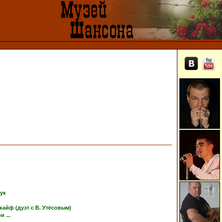
тук
кайф (дуэт с В. Утёсовым)
 ...