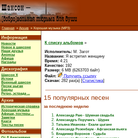
Главная
»
Архив
» Хорошая музыка (MP3)
Информация
К списку альбомов
»
Новости
Новое в шансоне
Наши друзья
Исполнитель:
М. Загот
Анонсы
Название:
Я встретил женщину
Афиша
Время:
4:21
Награды
Качество:
192
Дискография
Размер:
6 MB (6263703 байт)
Шансон X
Файл:
Получить ссылку
Истоки
Скачан:
282 раз(а) [
Статистика
]
Военный шансон
Песни цыган
Барды
Ретро, эстрада ...
15 популярных песен
Архив
за последнюю неделю
Историческая справка
Хорошая музыка
Афиши, постеры ...
Александр Раю - Шумная свадьба
Заметки
Александръ Поручикъ - Шурик
Книги
Татьяна Иванова - Ехали цыгане
Тексты песен
Александр Розенбаум - Афганская вьюга
Фотоальбом
Владимир Воронов - Судьба
От Д.Анискевича