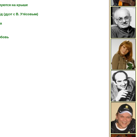
луются на крыше
 (дуэт с В. Утёсовым)
ка
юбовь