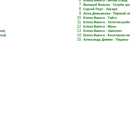
Елена Ваенга - Белая птица
Валерий Власов - Голуби це
Сергей Порт - Лагеря
Анна Демьянова - Первый лёд
Елена Ваенга - Тайга
Елена Ваенга - Золотая рыб
Елена Ваенга - Жаль
ов)
Елена Ваенга - «Шопен»
нса)
Елена Ваенга - Косолапая л
Александр Дюмин - Пацаны