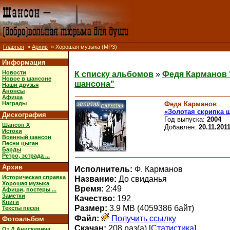
Главная
»
Архив
» Хорошая музыка (MP3)
Информация
Новости
К списку альбомов
»
Федя Карманов 
Новое в шансоне
шансона"
Наши друзья
Анонсы
Афиша
Федя Карманов
Награды
«Золотая скрипка 
Дискография
Год выпуска:
2004
Шансон X
Добавлен:
20.11.201
Истоки
Военный шансон
Песни цыган
Барды
Ретро, эстрада ...
Архив
Исполнитель:
Ф. Карманов
Историческая справка
Название:
До свиданья
Хорошая музыка
Время:
2:49
Афиши, постеры ...
Заметки
Качество:
192
Книги
Размер:
3.9 MB (4059386 байт)
Тексты песен
Файл:
Получить ссылку
Фотоальбом
Скачан:
208 раз(а) [
Статистика
]
От Д.Анискевича