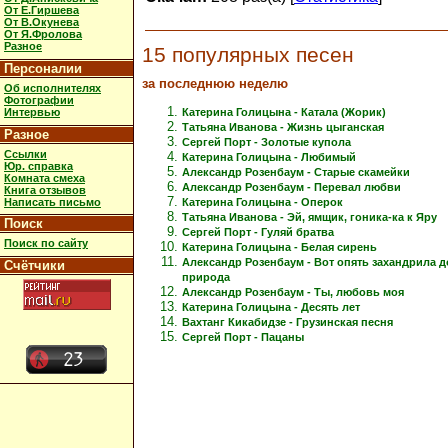
От Е.Гиршева
От В.Окунева
От Я.Фролова
Разное
15 популярных песен
Персоналии
за последнюю неделю
Об исполнителях
Фотографии
Интервью
Катерина Голицына - Катала (Жорик)
Татьяна Иванова - Жизнь цыганская
Разное
Сергей Порт - Золотые купола
Ссылки
Катерина Голицына - Любимый
Юр. справка
Александр Розенбаум - Старые скамейки
Комната смеха
Александр Розенбаум - Перевал любви
Книга отзывов
Написать письмо
Катерина Голицына - Оперок
Татьяна Иванова - Эй, ямщик, гоника-ка к Яру
Поиск
Сергей Порт - Гуляй братва
Поиск по сайту
Катерина Голицына - Белая сирень
Александр Розенбаум - Вот опять захандрила 
Счётчики
природа
Александр Розенбаум - Ты, любовь моя
Катерина Голицына - Десять лет
Вахтанг Кикабидзе - Грузинская песня
Сергей Порт - Пацаны