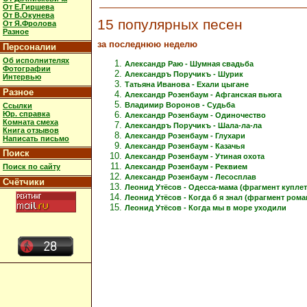
От Е.Гиршева
От В.Окунева
15 популярных песен
От Я.Фролова
Разное
за последнюю неделю
Персоналии
Об исполнителях
Александр Раю - Шумная свадьба
Фотографии
Александръ Поручикъ - Шурик
Интервью
Татьяна Иванова - Ехали цыгане
Разное
Александр Розенбаум - Афганская вьюга
Владимир Воронов - Судьба
Ссылки
Юр. справка
Александр Розенбаум - Одиночество
Комната смеха
Александръ Поручикъ - Шала-ла-ла
Книга отзывов
Александр Розенбаум - Глухари
Написать письмо
Александр Розенбаум - Казачья
Поиск
Александр Розенбаум - Утиная охота
Александр Розенбаум - Реквием
Поиск по сайту
Александр Розенбаум - Лесосплав
Счётчики
Леонид Утёсов - Одесса-мама (фрагмент куплет
Леонид Утёсов - Когда б я знал (фрагмент рома
Леонид Утёсов - Когда мы в море уходили