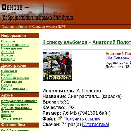
Главная
»
Архив
» Хорошая музыка (MP3)
Информация
Новости
К списку альбомов
»
Анатолий Полот
Новое в шансоне
Наши друзья
Анонсы
Анатолий По
Афиша
«На Севере»
Награды
Год выпуска:
Дискография
Добавлен:
18.
Шансон X
Истоки
Военный шансон
Песни цыган
Барды
Ретро, эстрада ...
Исполнитель:
А. Полотно
Архив
Название:
Снег растаял... (караоке)
Историческая справка
Время:
5:31
Хорошая музыка
Качество:
192
Афиши, постеры ...
Заметки
Размер:
7.6 MB (7941391 байт)
Книги
Файл:
Получить ссылку
Тексты песен
Скачан:
74 раз(а) [
Статистика
]
Фотоальбом
От Д.Анискевича