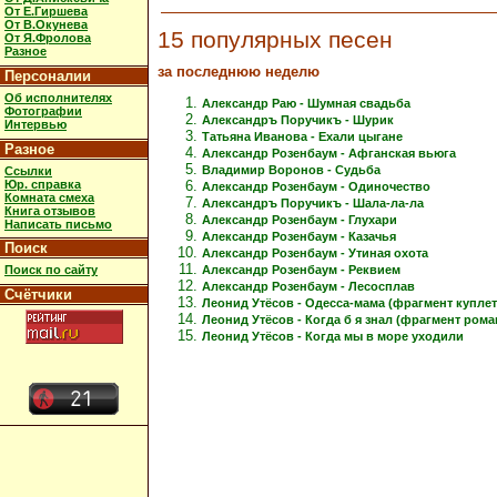
От Е.Гиршева
От В.Окунева
15 популярных песен
От Я.Фролова
Разное
за последнюю неделю
Персоналии
Об исполнителях
Александр Раю - Шумная свадьба
Фотографии
Александръ Поручикъ - Шурик
Интервью
Татьяна Иванова - Ехали цыгане
Разное
Александр Розенбаум - Афганская вьюга
Владимир Воронов - Судьба
Ссылки
Юр. справка
Александр Розенбаум - Одиночество
Комната смеха
Александръ Поручикъ - Шала-ла-ла
Книга отзывов
Александр Розенбаум - Глухари
Написать письмо
Александр Розенбаум - Казачья
Поиск
Александр Розенбаум - Утиная охота
Александр Розенбаум - Реквием
Поиск по сайту
Александр Розенбаум - Лесосплав
Счётчики
Леонид Утёсов - Одесса-мама (фрагмент куплет
Леонид Утёсов - Когда б я знал (фрагмент рома
Леонид Утёсов - Когда мы в море уходили