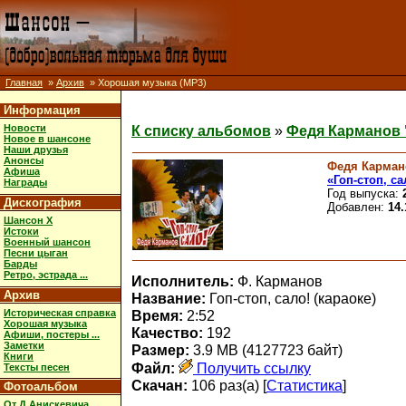
Главная
»
Архив
» Хорошая музыка (MP3)
Информация
Новости
К списку альбомов
»
Федя Карманов "
Новое в шансоне
Наши друзья
Анонсы
Федя Карман
Афиша
«Гоп-стоп, са
Награды
Год выпуска:
Дискография
Добавлен:
14.
Шансон X
Истоки
Военный шансон
Песни цыган
Барды
Ретро, эстрада ...
Исполнитель:
Ф. Карманов
Архив
Название:
Гоп-стоп, сало! (караоке)
Историческая справка
Время:
2:52
Хорошая музыка
Качество:
192
Афиши, постеры ...
Заметки
Размер:
3.9 MB (4127723 байт)
Книги
Файл:
Получить ссылку
Тексты песен
Скачан:
106 раз(а) [
Статистика
]
Фотоальбом
От Д.Анискевича