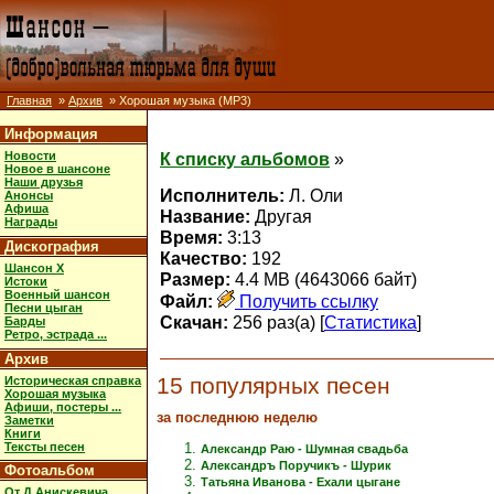
Главная
»
Архив
» Хорошая музыка (MP3)
Информация
Новости
К списку альбомов
»
Новое в шансоне
Наши друзья
Исполнитель:
Л. Оли
Анонсы
Афиша
Название:
Другая
Награды
Время:
3:13
Дискография
Качество:
192
Шансон X
Размер:
4.4 MB (4643066 байт)
Истоки
Военный шансон
Файл:
Получить ссылку
Песни цыган
Скачан:
256 раз(а) [
Статистика
]
Барды
Ретро, эстрада ...
Архив
15 популярных песен
Историческая справка
Хорошая музыка
Афиши, постеры ...
за последнюю неделю
Заметки
Книги
Тексты песен
Александр Раю - Шумная свадьба
Александръ Поручикъ - Шурик
Фотоальбом
Татьяна Иванова - Ехали цыгане
От Д.Анискевича