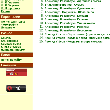
Александр Розенбаум - Афганская вьюга
От Е.Гиршева
Владимир Воронов - Судьба
От В.Окунева
Александр Розенбаум - Одиночество
От Я.Фролова
Разное
Александръ Поручикъ - Шала-ла-ла
Александр Розенбаум - Глухари
Персоналии
Александр Розенбаум - Казачья
Об исполнителях
Александр Розенбаум - Утиная охота
Фотографии
Александр Розенбаум - Реквием
Интервью
Александр Розенбаум - Лесосплав
Разное
Леонид Утёсов - Одесса-мама (фрагмент куплет
Ссылки
Леонид Утёсов - Когда б я знал (фрагмент рома
Юр. справка
Леонид Утёсов - Когда мы в море уходили
Комната смеха
Книга отзывов
Написать письмо
Поиск
Поиск по сайту
Счётчики