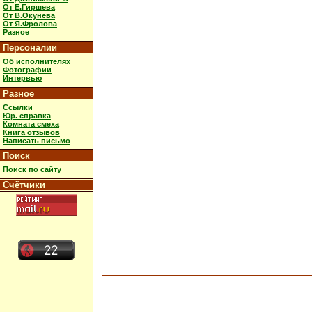
От Е.Гиршева
От В.Окунева
От Я.Фролова
Разное
Персоналии
Об исполнителях
Фотографии
Интервью
Разное
Ссылки
Юр. справка
Комната смеха
Книга отзывов
Написать письмо
Поиск
Поиск по сайту
Счётчики