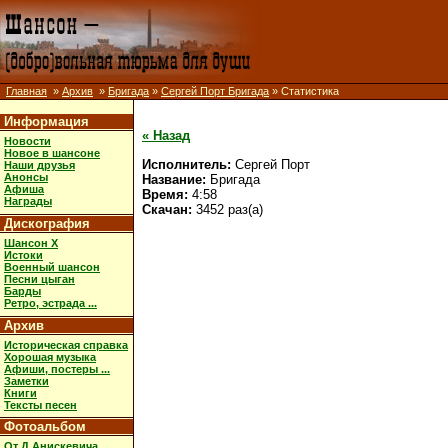
Главная
»
Архив
»
Бригада
»
Сергей Порт Бригада
» Статистика
Информация
« Назад
Новости
Новое в шансоне
Исполнитель:
Сергей Порт
Наши друзья
Анонсы
Название:
Бригада
Афиша
Время:
4:58
Награды
Скачан:
3452 раз(а)
Дискография
Шансон X
Истоки
Военный шансон
Песни цыган
Барды
Ретро, эстрада ...
Архив
Историческая справка
Хорошая музыка
Афиши, постеры ...
Заметки
Книги
Тексты песен
Фотоальбом
От Д.Анискевича