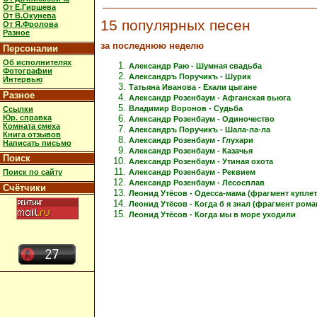
От Е.Гиршева
От В.Окунева
15 популярных песен
От Я.Фролова
Разное
за последнюю неделю
Персоналии
Об исполнителях
Александр Раю - Шумная свадьба
Фотографии
Александръ Поручикъ - Шурик
Интервью
Татьяна Иванова - Ехали цыгане
Разное
Александр Розенбаум - Афганская вьюга
Владимир Воронов - Судьба
Ссылки
Юр. справка
Александр Розенбаум - Одиночество
Комната смеха
Александръ Поручикъ - Шала-ла-ла
Книга отзывов
Александр Розенбаум - Глухари
Написать письмо
Александр Розенбаум - Казачья
Поиск
Александр Розенбаум - Утиная охота
Александр Розенбаум - Реквием
Поиск по сайту
Александр Розенбаум - Лесосплав
Счётчики
Леонид Утёсов - Одесса-мама (фрагмент куплет
Леонид Утёсов - Когда б я знал (фрагмент рома
Леонид Утёсов - Когда мы в море уходили