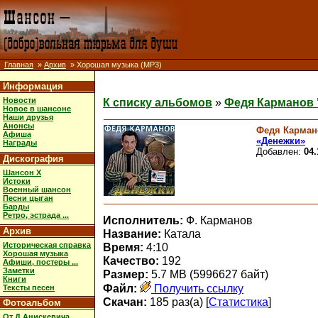
Главная
»
Архив
» Хорошая музыка (MP3)
Информация
Новости
К списку альбомов
»
Федя Карманов 
Новое в шансоне
Наши друзья
Анонсы
Федя Карман
Афиша
«Денежки»
Награды
Добавлен:
04.
Дискография
Шансон X
Истоки
Военный шансон
Песни цыган
Барды
Ретро, эстрада ...
Исполнитель:
Ф. Карманов
Архив
Название:
Катала
Историческая справка
Время:
4:10
Хорошая музыка
Качество:
192
Афиши, постеры ...
Заметки
Размер:
5.7 MB (5996627 байт)
Книги
Файл:
Получить ссылку
Тексты песен
Скачан:
185 раз(а) [
Статистика
]
Фотоальбом
От Д.Анискевича