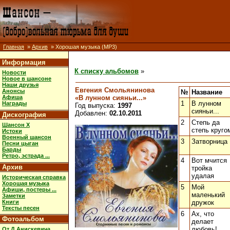
Главная
»
Архив
» Хорошая музыка (MP3)
Информация
К списку альбомов
»
Новости
Новое в шансоне
Наши друзья
Евгения Смольянинова
Анонсы
№
Название
«В лунном сияньи...»
Афиша
1
В лунном
Награды
Год выпуска:
1997
сияньи...
Добавлен:
02.10.2011
Дискография
2
Степь да
Шансон X
степь круго
Истоки
Военный шансон
3
Затворница
Песни цыган
Барды
Ретро, эстрада ...
4
Вот мчится
Архив
тройка
удалая
Историческая справка
Хорошая музыка
5
Мой
Афиши, постеры ...
маленький
Заметки
Книги
дружок
Тексты песен
6
Ах, что
Фотоальбом
делает
любовь!
От Д.Анискевича