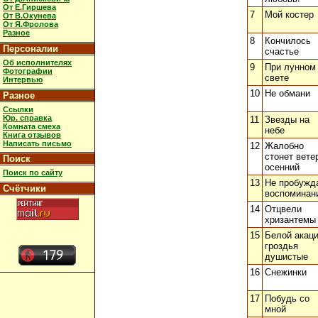
От Е.Гиршева
7
Мой костер
От В.Окунева
От Я.Фролова
Разное
8
Кончилось
Персоналии
счастье
Об исполнителях
9
При лунном
Фотографии
свете
Интервью
10
Не обмани
Разное
Ссылки
Юр. справка
11
Звезды на
Комната смеха
небе
Книга отзывов
Написать письмо
12
Жалобно
стонет вете
Поиск
осенний
Поиск по сайту
13
Не пробужд
Счётчики
воспоминан
14
Отцвели
хризантемы
15
Белой акац
гроздья
душистые
16
Снежинки
17
Побудь со
мной