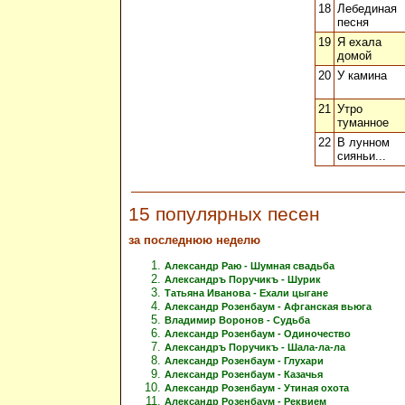
18
Лебединая
песня
19
Я ехала
домой
20
У камина
21
Утро
туманное
22
В лунном
сияньи...
15 популярных песен
за последнюю неделю
Александр Раю - Шумная свадьба
Александръ Поручикъ - Шурик
Татьяна Иванова - Ехали цыгане
Александр Розенбаум - Афганская вьюга
Владимир Воронов - Судьба
Александр Розенбаум - Одиночество
Александръ Поручикъ - Шала-ла-ла
Александр Розенбаум - Глухари
Александр Розенбаум - Казачья
Александр Розенбаум - Утиная охота
Александр Розенбаум - Реквием