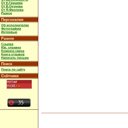
От Е.Гиршева
От В.Окунева
От Я.Фролова
Разное
Персоналии
Об исполнителях
Фотографии
Интервью
Разное
Ссылки
Юр. справка
Комната смеха
Книга отзывов
Написать письмо
Поиск
Поиск по сайту
Счётчики