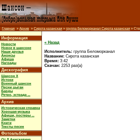
Главная
»
Архив
»
Сирота казанская
»
группа Беломорканал Сирота казанская
» Ста
Информация
« Назад
Новости
Новое в шансоне
Исполнитель:
группа Беломорканал
Наши друзья
Анонсы
Название:
Сирота казанская
Афиша
Время:
3:42
Награды
Скачан:
2253 раз(а)
Дискография
Шансон X
Истоки
Военный шансон
Песни цыган
Барды
Ретро, эстрада ...
Архив
Историческая справка
Хорошая музыка
Афиши, постеры ...
Заметки
Книги
Тексты песен
Фотоальбом
От Д.Анискевича