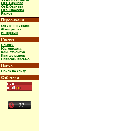
От Е.Гиршева
От В.Окунева
От Я.Фролова
Разное
Персоналии
Об исполнителях
Фотографии
Интервью
Разное
Ссылки
Юр. справка
Комната смеха
Книга отзывов
Написать письмо
Поиск
Поиск по сайту
Счётчики