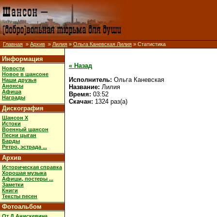
Главная
»
Архив
»
Лилия
»
Ольга Каневская Лилия
» Статистика
Информация
« Назад
Новости
Новое в шансоне
Исполнитель:
Ольга Каневская
Наши друзья
Анонсы
Название:
Лилия
Афиша
Время:
03:52
Награды
Скачан:
1324 раз(а)
Дискография
Шансон X
Истоки
Военный шансон
Песни цыган
Барды
Ретро, эстрада ...
Архив
Историческая справка
Хорошая музыка
Афиши, постеры ...
Заметки
Книги
Тексты песен
Фотоальбом
От Д.Анискевича