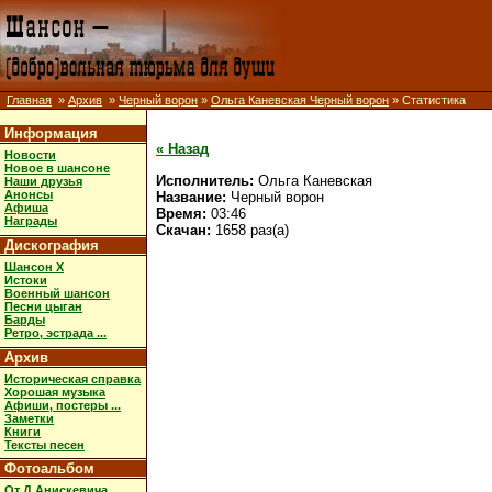
Главная
»
Архив
»
Черный ворон
»
Ольга Каневская Черный ворон
» Статистика
Информация
« Назад
Новости
Новое в шансоне
Исполнитель:
Ольга Каневская
Наши друзья
Анонсы
Название:
Черный ворон
Афиша
Время:
03:46
Награды
Скачан:
1658 раз(а)
Дискография
Шансон X
Истоки
Военный шансон
Песни цыган
Барды
Ретро, эстрада ...
Архив
Историческая справка
Хорошая музыка
Афиши, постеры ...
Заметки
Книги
Тексты песен
Фотоальбом
От Д.Анискевича