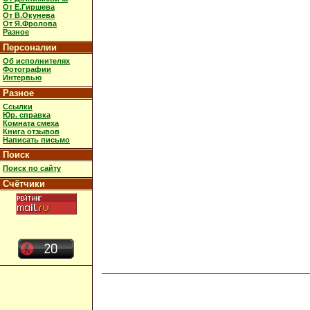
От Е.Гиршева
От В.Окунева
От Я.Фролова
Разное
Персоналии
Об исполнителях
Фотографии
Интервью
Разное
Ссылки
Юр. справка
Комната смеха
Книга отзывов
Написать письмо
Поиск
Поиск по сайту
Счётчики