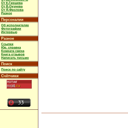
От Е.Гиршева
От В.Окунева
От Я.Фролова
Разное
Персоналии
Об исполнителях
Фотографии
Интервью
Разное
Ссылки
Юр. справка
Комната смеха
Книга отзывов
Написать письмо
Поиск
Поиск по сайту
Счётчики