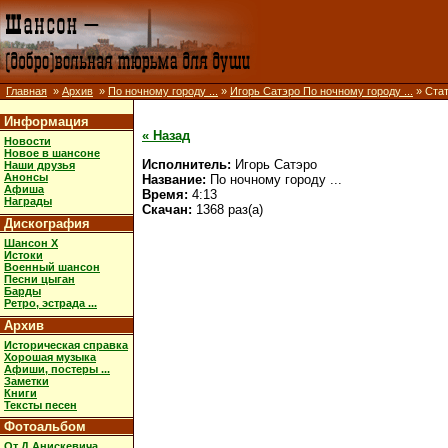
Главная
»
Архив
»
По ночному городу ...
»
Игорь Сатэро По ночному городу ...
» Стат
Информация
« Назад
Новости
Новое в шансоне
Исполнитель:
Игорь Сатэро
Наши друзья
Анонсы
Название:
По ночному городу ...
Афиша
Время:
4:13
Награды
Скачан:
1368 раз(а)
Дискография
Шансон X
Истоки
Военный шансон
Песни цыган
Барды
Ретро, эстрада ...
Архив
Историческая справка
Хорошая музыка
Афиши, постеры ...
Заметки
Книги
Тексты песен
Фотоальбом
От Д.Анискевича