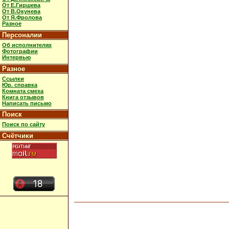
От Е.Гиршева
От В.Окунева
От Я.Фролова
Разное
Персоналии
Об исполнителях
Фотографии
Интервью
Разное
Ссылки
Юр. справка
Комната смеха
Книга отзывов
Написать письмо
Поиск
Поиск по сайту
Счётчики