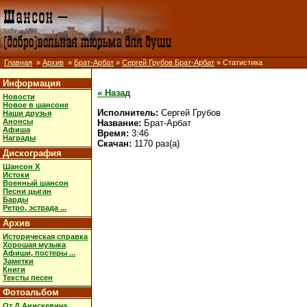
Главная
»
Архив
»
Брат-Арбат
»
Сергей Грубов Брат-Арбат
» Статистика
Информация
« Назад
Новости
Новое в шансоне
Исполнитель:
Сергей Грубов
Наши друзья
Анонсы
Название:
Брат-Арбат
Афиша
Время:
3:46
Награды
Скачан:
1170 раз(а)
Дискография
Шансон X
Истоки
Военный шансон
Песни цыган
Барды
Ретро, эстрада ...
Архив
Историческая справка
Хорошая музыка
Афиши, постеры ...
Заметки
Книги
Тексты песен
Фотоальбом
От Д.Анискевича