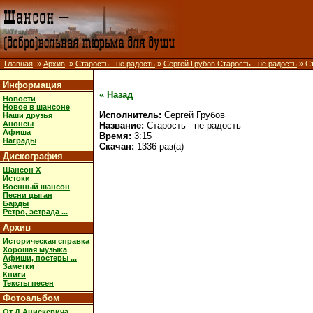
Главная
»
Архив
»
Старость - не радость
»
Сергей Грубов Старость - не радость
» С
Информация
« Назад
Новости
Новое в шансоне
Исполнитель:
Сергей Грубов
Наши друзья
Анонсы
Название:
Старость - не радость
Афиша
Время:
3:15
Награды
Скачан:
1336 раз(а)
Дискография
Шансон X
Истоки
Военный шансон
Песни цыган
Барды
Ретро, эстрада ...
Архив
Историческая справка
Хорошая музыка
Афиши, постеры ...
Заметки
Книги
Тексты песен
Фотоальбом
От Д.Анискевича