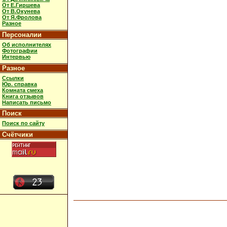
От Е.Гиршева
От В.Окунева
От Я.Фролова
Разное
Персоналии
Об исполнителях
Фотографии
Интервью
Разное
Ссылки
Юр. справка
Комната смеха
Книга отзывов
Написать письмо
Поиск
Поиск по сайту
Счётчики