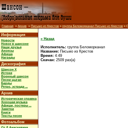
Главная
»
Архив
»
Письмо из Крестов
»
группа Беломорканал Письмо из Крестов
» С
Информация
« Назад
Новости
Новое в шансоне
Исполнитель:
группа Беломорканал
Наши друзья
Анонсы
Название:
Письмо из Крестов
Афиша
Время:
4:49
Награды
Скачан:
2509 раз(а)
Дискография
Шансон X
Истоки
Военный шансон
Песни цыган
Барды
Ретро, эстрада ...
Архив
Историческая справка
Хорошая музыка
Афиши, постеры ...
Заметки
Книги
Тексты песен
Фотоальбом
От Д.Анискевича