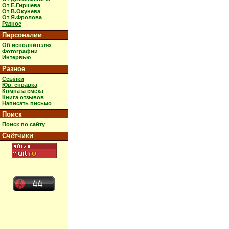
От Е.Гиршева
От В.Окунева
От Я.Фролова
Разное
Персоналии
Об исполнителях
Фотографии
Интервью
Разное
Ссылки
Юр. справка
Комната смеха
Книга отзывов
Написать письмо
Поиск
Поиск по сайту
Счётчики