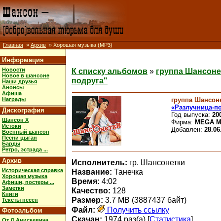
Главная
»
Архив
» Хорошая музыка (MP3)
Информация
Новости
К списку альбомов
»
группа Шансоне
Новое в шансоне
подруга"
Наши друзья
Анонсы
Афиша
группа Шансон
Награды
«Разлучница-п
Дискография
Год выпуска:
20
Шансон X
Фирма:
MEGA M
Истоки
Добавлен:
28.06
Военный шансон
Песни цыган
Барды
Ретро, эстрада ...
Архив
Исполнитель:
гр. Шансонетки
Историческая справка
Название:
Танечка
Хорошая музыка
Время:
4:02
Афиши, постеры ...
Заметки
Качество:
128
Книги
Размер:
3.7 MB (3887437 байт)
Тексты песен
Файл:
Получить ссылку
Фотоальбом
Скачан:
1974 раз(а) [
Статистика
]
От Д.Анискевича