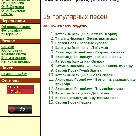
От Е.Гиршева
От В.Окунева
От Я.Фролова
Разное
15 популярных песен
Персоналии
за последнюю неделю
Об исполнителях
Фотографии
Интервью
Катерина Голицына - Катала (Жорик)
Татьяна Иванова - Жизнь цыганская
Разное
Сергей Порт - Золотые купола
Ссылки
Катерина Голицына - Любимый
Юр. справка
Александр Розенбаум - Старые скамейки
Комната смеха
Александр Розенбаум - Перевал любви
Книга отзывов
Написать письмо
Катерина Голицына - Оперок
Татьяна Иванова - Эй, ямщик, гоника-ка к Яру
Поиск
Сергей Порт - Гуляй братва
Поиск по сайту
Катерина Голицына - Белая сирень
Александр Розенбаум - Вот опять захандрила 
Счётчики
природа
Александр Розенбаум - Ты, любовь моя
Катерина Голицына - Десять лет
Вахтанг Кикабидзе - Грузинская песня
Сергей Порт - Пацаны