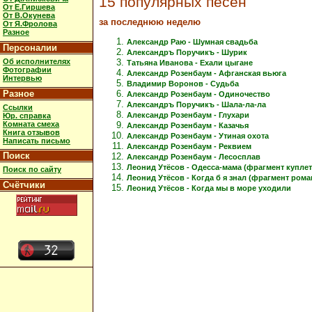
15 популярных песен
От Е.Гиршева
От В.Окунева
за последнюю неделю
От Я.Фролова
Разное
Александр Раю - Шумная свадьба
Персоналии
Александръ Поручикъ - Шурик
Об исполнителях
Татьяна Иванова - Ехали цыгане
Фотографии
Александр Розенбаум - Афганская вьюга
Интервью
Владимир Воронов - Судьба
Разное
Александр Розенбаум - Одиночество
Александръ Поручикъ - Шала-ла-ла
Ссылки
Александр Розенбаум - Глухари
Юр. справка
Комната смеха
Александр Розенбаум - Казачья
Книга отзывов
Александр Розенбаум - Утиная охота
Написать письмо
Александр Розенбаум - Реквием
Поиск
Александр Розенбаум - Лесосплав
Леонид Утёсов - Одесса-мама (фрагмент куплет
Поиск по сайту
Леонид Утёсов - Когда б я знал (фрагмент рома
Счётчики
Леонид Утёсов - Когда мы в море уходили