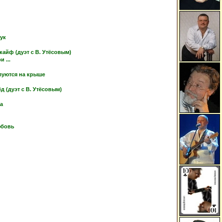
тук
кайф (дуэт с В. Утёсовым)
 ...
луются на крыше
 (дуэт с В. Утёсовым)
ка
юбовь