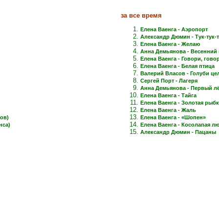
за все время
Елена Ваенга - Аэропорт
Александр Дюмин - Тук-тук-
Елена Ваенга - Желаю
Анна Демьянова - Весенний 
Елена Ваенга - Говори, говори
Елена Ваенга - Белая птица
Валерий Власов - Голуби це
Сергей Порт - Лагеря
Анна Демьянова - Первый лёд
Елена Ваенга - Тайга
Елена Ваенга - Золотая рыб
Елена Ваенга - Жаль
ов)
Елена Ваенга - «Шопен»
нса)
Елена Ваенга - Косолапая л
Александр Дюмин - Пацаны