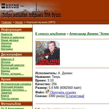
Главная
»
Архив
» Хорошая музыка (MP3)
Информация
К списку альбомов
»
Александр Дюмин "Алек
Новости
Новое в шансоне
Наши друзья
Анонсы
Афиша
Награды
Дискография
Шансон X
Истоки
Военный шансон
Песни цыган
Барды
Исполнитель:
А. Дюмин
Ретро, эстрада ...
Название:
Тверь
Архив
Время:
3:10
Качество:
256
Историческая справка
Хорошая музыка
Размер:
5.8 MB (6082560 байт)
Афиши, постеры ...
Файл:
Получить ссылку
Заметки
Книги
Скачан:
3380 раз(а) [
Статистика
]
Тексты песен
Фотоальбом
От Д.Анискевича