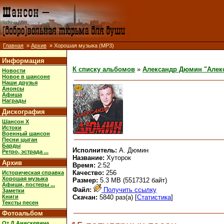
Главная
»
Архив
» Хорошая музыка (MP3)
Информация
К списку альбомов
»
Александр Дюмин "Алек
Новости
Новое в шансоне
Наши друзья
Анонсы
Афиша
Награды
Дискография
Шансон X
Истоки
Военный шансон
Песни цыган
Барды
Исполнитель:
А. Дюмин
Ретро, эстрада ...
Название:
Хуторок
Архив
Время:
2:52
Качество:
256
Историческая справка
Хорошая музыка
Размер:
5.3 MB (5517312 байт)
Афиши, постеры ...
Файл:
Получить ссылку
Заметки
Книги
Скачан:
5840 раз(а) [
Статистика
]
Тексты песен
Фотоальбом
От Д.Анискевича