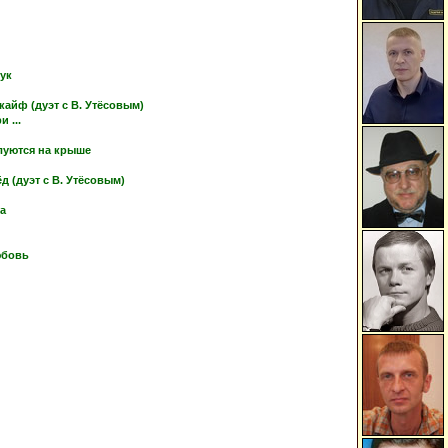
тук
кайф (дуэт с В. Утёсовым)
 ...
луются на крыше
 (дуэт с В. Утёсовым)
ка
юбовь