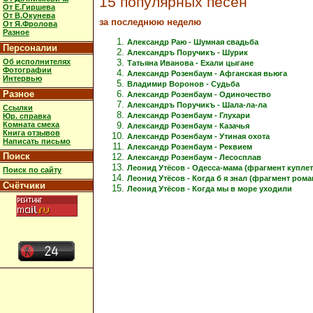
15 популярных песен
От Е.Гиршева
От В.Окунева
за последнюю неделю
От Я.Фролова
Разное
Александр Раю - Шумная свадьба
Персоналии
Александръ Поручикъ - Шурик
Об исполнителях
Татьяна Иванова - Ехали цыгане
Фотографии
Александр Розенбаум - Афганская вьюга
Интервью
Владимир Воронов - Судьба
Разное
Александр Розенбаум - Одиночество
Александръ Поручикъ - Шала-ла-ла
Ссылки
Александр Розенбаум - Глухари
Юр. справка
Комната смеха
Александр Розенбаум - Казачья
Книга отзывов
Александр Розенбаум - Утиная охота
Написать письмо
Александр Розенбаум - Реквием
Поиск
Александр Розенбаум - Лесосплав
Леонид Утёсов - Одесса-мама (фрагмент куплет
Поиск по сайту
Леонид Утёсов - Когда б я знал (фрагмент рома
Счётчики
Леонид Утёсов - Когда мы в море уходили