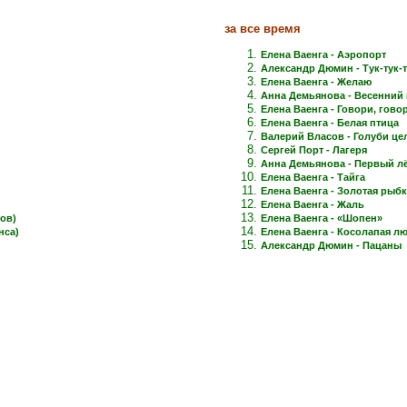
за все время
Елена Ваенга - Аэропорт
Александр Дюмин - Тук-тук-
Елена Ваенга - Желаю
Анна Демьянова - Весенний 
Елена Ваенга - Говори, говори
Елена Ваенга - Белая птица
Валерий Власов - Голуби це
Сергей Порт - Лагеря
Анна Демьянова - Первый лёд
Елена Ваенга - Тайга
Елена Ваенга - Золотая рыб
Елена Ваенга - Жаль
ов)
Елена Ваенга - «Шопен»
нса)
Елена Ваенга - Косолапая л
Александр Дюмин - Пацаны