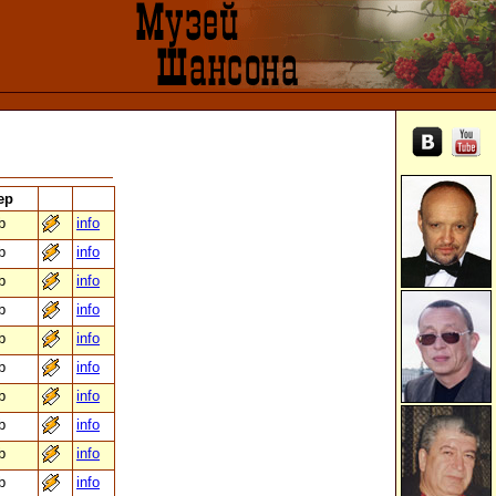
ер
b
info
b
info
b
info
b
info
b
info
b
info
b
info
b
info
b
info
b
info