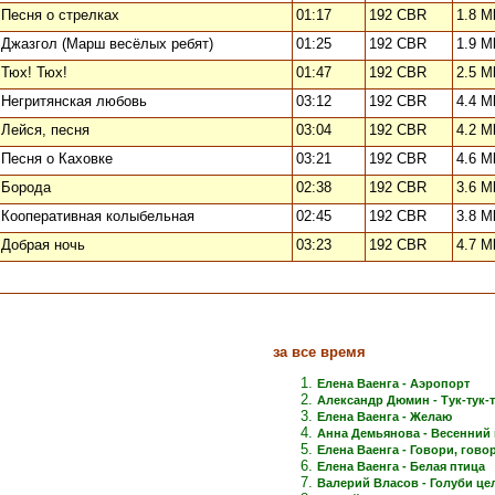
Песня о стрелках
01:17
192 CBR
1.8 M
Джазгол (Марш весёлых ребят)
01:25
192 CBR
1.9 M
Тюх! Тюх!
01:47
192 CBR
2.5 M
Негритянская любовь
03:12
192 CBR
4.4 M
Лейся, песня
03:04
192 CBR
4.2 M
Песня о Каховке
03:21
192 CBR
4.6 M
Борода
02:38
192 CBR
3.6 M
Кооперативная колыбельная
02:45
192 CBR
3.8 M
Добрая ночь
03:23
192 CBR
4.7 M
за все время
Елена Ваенга - Аэропорт
Александр Дюмин - Тук-тук-
Елена Ваенга - Желаю
Анна Демьянова - Весенний 
Елена Ваенга - Говори, говори
Елена Ваенга - Белая птица
Валерий Власов - Голуби це