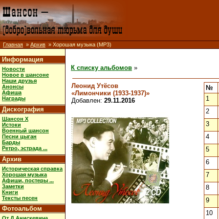
Главная
»
Архив
» Хорошая музыка (MP3)
Информация
К списку альбомов
»
Новости
Новое в шансоне
Наши друзья
Леонид Утёсов
Анонсы
№
«Лимончики (1933-1937)»
Афиша
1
Награды
Добавлен:
29.11.2016
Дискография
2
Шансон X
3
Истоки
Военный шансон
4
Песни цыган
Барды
Ретро, эстрада ...
5
Архив
6
Историческая справка
7
Хорошая музыка
Афиши, постеры ...
Заметки
8
Книги
Тексты песен
9
Фотоальбом
10
От Д.Анискевича