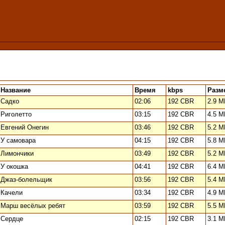
Название
Время
kbps
Разм
Садко
02:06
192 CBR
2.9 M
Риголетто
03:15
192 CBR
4.5 M
Евгений Онегин
03:46
192 CBR
5.2 M
У самовара
04:15
192 CBR
5.8 M
Лимончики
03:49
192 CBR
5.2 M
У окошка
04:41
192 CBR
6.4 M
Джаз-болельщик
03:56
192 CBR
5.4 M
Качели
03:34
192 CBR
4.9 M
Марш весёлых ребят
03:59
192 CBR
5.5 M
Сердце
02:15
192 CBR
3.1 M