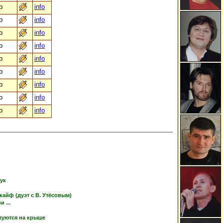
b
info
b
info
b
info
b
info
b
info
b
info
b
info
b
info
b
info
тук
кайф (дуэт с В. Утёсовым)
 ...
луются на крыше