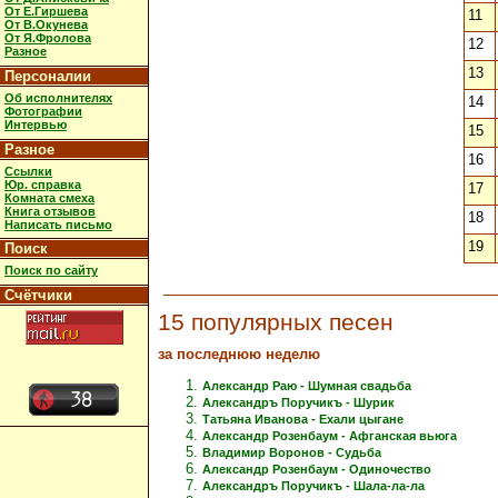
От Е.Гиршева
11
От В.Окунева
От Я.Фролова
12
Разное
13
Персоналии
Об исполнителях
14
Фотографии
Интервью
15
Разное
16
Ссылки
Юр. справка
17
Комната смеха
Книга отзывов
18
Написать письмо
19
Поиск
Поиск по сайту
Счётчики
15 популярных песен
за последнюю неделю
Александр Раю - Шумная свадьба
Александръ Поручикъ - Шурик
Татьяна Иванова - Ехали цыгане
Александр Розенбаум - Афганская вьюга
Владимир Воронов - Судьба
Александр Розенбаум - Одиночество
Александръ Поручикъ - Шала-ла-ла