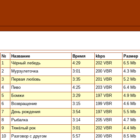
№
Название
Время
kbps
Размер
1
Чёрный лебедь
4:29
202 VBR
6.5 Mb
2
Мурзулеточка
3:01
200 VBR
4.3 Mb
3
Первая любовь
3:35
201 VBR
5.2 Mb
4
Пиво
4:25
203 VBR
6.4 Mb
5
Бомжи
3:29
197 VBR
4.9 Mb
6
Возвращение
3:15
199 VBR
4.6 Mb
7
День рождения
3:54
197 VBR
5.5 Mb
8
Рыбалка
3:14
205 VBR
4.7 Mb
9
Тяжёлый рок
3:01
202 VBR
4.4 Mb
10
Разговор с другом
5:57
200 VBR
8.5 Mb