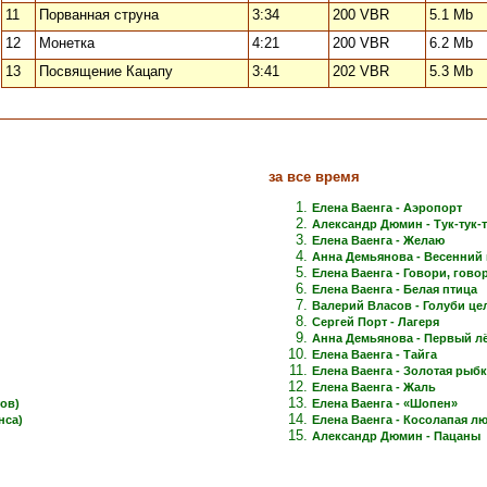
11
Порванная струна
3:34
200 VBR
5.1 Mb
12
Монетка
4:21
200 VBR
6.2 Mb
13
Посвящение Кацапу
3:41
202 VBR
5.3 Mb
за все время
Елена Ваенга - Аэропорт
Александр Дюмин - Тук-тук-
Елена Ваенга - Желаю
Анна Демьянова - Весенний 
Елена Ваенга - Говори, говори
Елена Ваенга - Белая птица
Валерий Власов - Голуби це
Сергей Порт - Лагеря
Анна Демьянова - Первый лёд
Елена Ваенга - Тайга
Елена Ваенга - Золотая рыб
Елена Ваенга - Жаль
ов)
Елена Ваенга - «Шопен»
нса)
Елена Ваенга - Косолапая л
Александр Дюмин - Пацаны