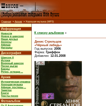
Главная
»
Архив
» Хорошая музыка (MP3)
Информация
К списку альбомов
»
Новости
Новое в шансоне
Наши друзья
Денис Стрельцов
Анонсы
«Чёрный лебедь»
Афиша
Награды
Год выпуска:
2006
Фирма:
Гриффон
Дискография
Добавлен:
12.01.2008
Шансон X
Истоки
Военный шансон
Песни цыган
Барды
Ретро, эстрада ...
Архив
Историческая справка
Хорошая музыка
Афиши, постеры ...
Заметки
Книги
Тексты песен
Фотоальбом
От Д.Анискевича