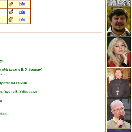
info
info
info
тук
кайф (дуэт с В. Утёсовым)
 ...
луются на крыше
 (дуэт с В. Утёсовым)
ка
юбовь