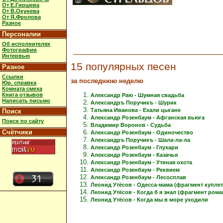
От Е.Гиршева
От В.Окунева
От Я.Фролова
Разное
Персоналии
Об исполнителях
Фотографии
Интервью
15 популярных песен
Разное
Ссылки
за последнюю неделю
Юр. справка
Комната смеха
Книга отзывов
Александр Раю - Шумная свадьба
Написать письмо
Александръ Поручикъ - Шурик
Татьяна Иванова - Ехали цыгане
Поиск
Александр Розенбаум - Афганская вьюга
Поиск по сайту
Владимир Воронов - Судьба
Счётчики
Александр Розенбаум - Одиночество
Александръ Поручикъ - Шала-ла-ла
Александр Розенбаум - Глухари
Александр Розенбаум - Казачья
Александр Розенбаум - Утиная охота
Александр Розенбаум - Реквием
Александр Розенбаум - Лесосплав
Леонид Утёсов - Одесса-мама (фрагмент куплет
Леонид Утёсов - Когда б я знал (фрагмент рома
Леонид Утёсов - Когда мы в море уходили