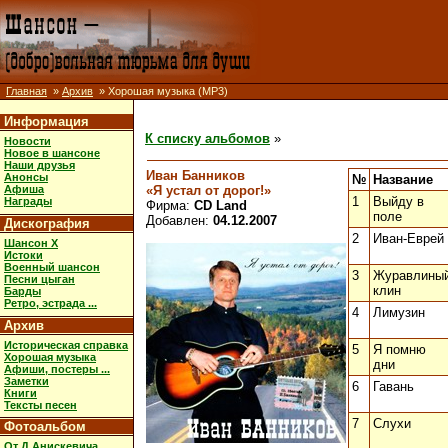
Главная
»
Архив
» Хорошая музыка (MP3)
Информация
К списку альбомов
»
Новости
Новое в шансоне
Наши друзья
Иван Банников
Анонсы
№
Название
«Я устал от дорог!»
Афиша
1
Выйду в
Награды
Фирма:
CD Land
поле
Добавлен:
04.12.2007
Дискография
2
Иван-Еврей
Шансон X
Истоки
Военный шансон
3
Журавлины
Песни цыган
клин
Барды
Ретро, эстрада ...
4
Лимузин
Архив
Историческая справка
5
Я помню
Хорошая музыка
дни
Афиши, постеры ...
Заметки
6
Гавань
Книги
Тексты песен
7
Слухи
Фотоальбом
От Д.Анискевича