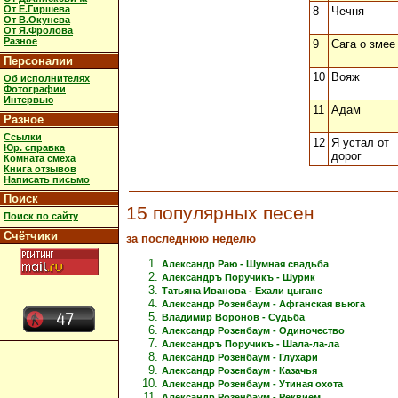
От Е.Гиршева
8
Чечня
От В.Окунева
От Я.Фролова
Разное
9
Сага о змее
Персоналии
10
Вояж
Об исполнителях
Фотографии
Интервью
11
Адам
Разное
Ссылки
12
Я устал от
Юр. справка
дорог
Комната смеха
Книга отзывов
Написать письмо
Поиск
15 популярных песен
Поиск по сайту
Счётчики
за последнюю неделю
Александр Раю - Шумная свадьба
Александръ Поручикъ - Шурик
Татьяна Иванова - Ехали цыгане
Александр Розенбаум - Афганская вьюга
Владимир Воронов - Судьба
Александр Розенбаум - Одиночество
Александръ Поручикъ - Шала-ла-ла
Александр Розенбаум - Глухари
Александр Розенбаум - Казачья
Александр Розенбаум - Утиная охота
Александр Розенбаум - Реквием