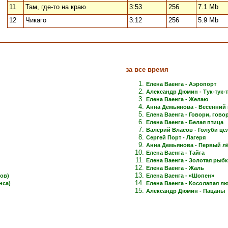
11
Там, где-то на краю
3:53
256
7.1 Mb
12
Чикаго
3:12
256
5.9 Mb
за все время
Елена Ваенга - Аэропорт
Александр Дюмин - Тук-тук-
Елена Ваенга - Желаю
Анна Демьянова - Весенний 
Елена Ваенга - Говори, говори
Елена Ваенга - Белая птица
Валерий Власов - Голуби це
Сергей Порт - Лагеря
Анна Демьянова - Первый лёд
Елена Ваенга - Тайга
Елена Ваенга - Золотая рыб
Елена Ваенга - Жаль
ов)
Елена Ваенга - «Шопен»
нса)
Елена Ваенга - Косолапая л
Александр Дюмин - Пацаны