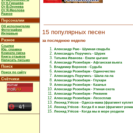
От Е.Гиршева
От В.Окунева
От Я.Фролова
Разное
Персоналии
Об исполнителях
Фотографии
15 популярных песен
Интервью
Разное
за последнюю неделю
Ссылки
Александр Раю - Шумная свадьба
Юр. справка
Комната смеха
Александръ Поручикъ - Шурик
Книга отзывов
Татьяна Иванова - Ехали цыгане
Написать письмо
Александр Розенбаум - Афганская вьюга
Поиск
Владимир Воронов - Судьба
Александр Розенбаум - Одиночество
Поиск по сайту
Александръ Поручикъ - Шала-ла-ла
Счётчики
Александр Розенбаум - Глухари
Александр Розенбаум - Казачья
Александр Розенбаум - Утиная охота
Александр Розенбаум - Реквием
Александр Розенбаум - Лесосплав
Леонид Утёсов - Одесса-мама (фрагмент куплет
Леонид Утёсов - Когда б я знал (фрагмент рома
Леонид Утёсов - Когда мы в море уходили