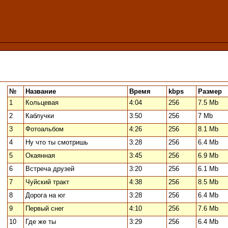
№
Название
Время
kbps
Размер
1
Кольцевая
4:04
256
7.5 Mb
2
Каблучки
3:50
256
7 Mb
3
Фотоальбом
4:26
256
8.1 Mb
4
Ну что ты смотришь
3:28
256
6.4 Mb
5
Окаянная
3:45
256
6.9 Mb
6
Встреча друзей
3:20
256
6.1 Mb
7
Чуйский тракт
4:38
256
8.5 Mb
8
Дорога на юг
3:28
256
6.4 Mb
9
Первый снег
4:10
256
7.6 Mb
10
Где же ты
3:29
256
6.4 Mb