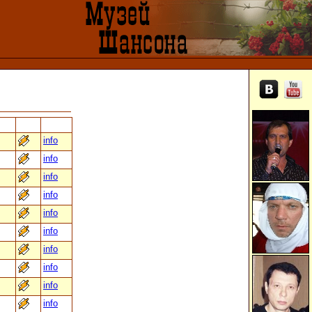
info
info
info
info
info
info
info
info
info
info