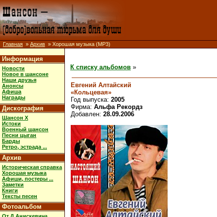
Главная
»
Архив
» Хорошая музыка (MP3)
Информация
К списку альбомов
»
Новости
Новое в шансоне
Наши друзья
Евгений Алтайский
Анонсы
«Кольцевая»
Афиша
Награды
Год выпуска:
2005
Фирма:
Альфа Рекордз
Дискография
Добавлен:
28.09.2006
Шансон X
Истоки
Военный шансон
Песни цыган
Барды
Ретро, эстрада ...
Архив
Историческая справка
Хорошая музыка
Афиши, постеры ...
Заметки
Книги
Тексты песен
Фотоальбом
От Д.Анискевича