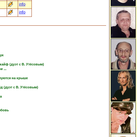
info
info
тук
кайф (дуэт с В. Утёсовым)
 ...
луются на крыше
 (дуэт с В. Утёсовым)
ка
юбовь