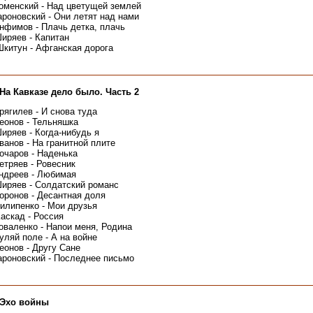
оменский - Над цветущей землей
ароновский - Они летят над нами
нфимов - Плачь детка, плачь
иряев - Капитан
китун - Афганская дорога
На Кавказе дело было. Часть 2
рягилев - И снова туда
еонов - Тельняшка
иряев - Когда-нибудь я
ванов - На гранитной плите
очаров - Наденька
етряев - Ровесник
ндреев - Любимая
иряев - Солдатский романс
оронов - Десантная доля
илипенко - Мои друзья
Каскад - Россия
оваленко - Напои меня, Родина
Гуляй поле - А на войне
еонов - Другу Сане
ароновский - Последнее письмо
 Эхо войны