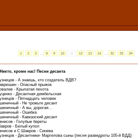
...
...
1
2
3
8
9
10
11
12
13
14
32
33
34
Никто, кроме нас! Песни десанта
узнецов - А знаешь, кто создатель ВДВ?
аврюшин - Опасный прыжок
овалев - Крылатая пехота
уценко - Десантная дембельская
узнецов - Пятнадцать человек
шеничный - Не трожьте десант
шеничный - А вы, дорогая...
шеничный - Ошибка
шеничный - Кавказский десант
енисов - Голубые береты
авров - Белый купол
енисов и С.Шавров - Синева
узнецов - Десантники- Маргелова сыны (песня разведроты 105-й ВДД)