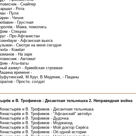
ловесник - Снайпер
аршал - Рота
ан - Пуля
арин - Чечня
юбавин - Грустная
оролёв - Мама, помолись
фим - Спецназ
руг - Про Афганистан
озенбаум - Афганская вьюга
узьмин - Смотри на меня сегодня
Любэ - Комбат
азманов - На заре
ловесник - Автомат
фим - Аты-баты
ный азимут - Армейская строевая
Машина времени -
уфутинский, М.Круг, В.Медяник, - Пацаны
оралов - Прости, солдат
тырёв и В. Трофимов : Десантная тельняшка 2. Неправедная война
Монастырёв и В. Трофимов - Десантная тельняшка
Монастырёв и В. Трофимов - "Афганский" автобус
Монастырёв и В. Трофимов - Дудочка
Монастырёв и В. Трофимов - Моджахед
Монастырёв и В. Трофимов - Мой доктор Серёга
Монастырёв и В. Трофимов - Об одной истории