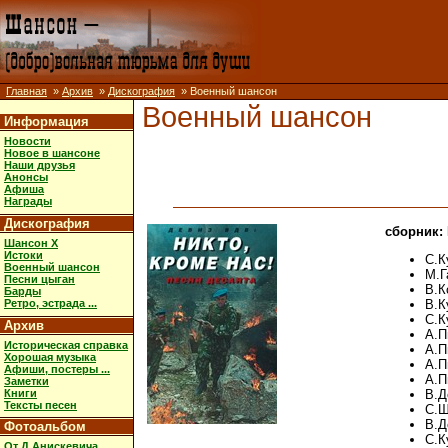
Главная
»
Архив
»
Дискография
» Военный шансон
Военный шансон
Информация
Новости
Новое в шансоне
Наши друзья
Анонсы
Афиша
Награды
Дискография
сборник: 
Шансон X
Истоки
С.К
Военный шансон
М.Г
Песни цыган
В.К
Барды
Ретро, эстрада ...
В.К
С.К
Архив
А.П
Историческая справка
А.П
Хорошая музыка
А.П
Афиши, постеры ...
А.П
Заметки
Книги
В.Д
Тексты песен
С.Ш
В.Д
Фотоальбом
С.К
От Д.Анискевича