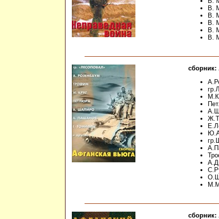
В. 
В. 
В. 
В. 
В. 
В. 
сборник:
А.Р
гр.
М.К
Пет
А.Ш
Ж.Т
Е.Л
Ю.А
гр.
А.П
Тро
А.Д
С.Р
О.Ш
М.М
сборник: 