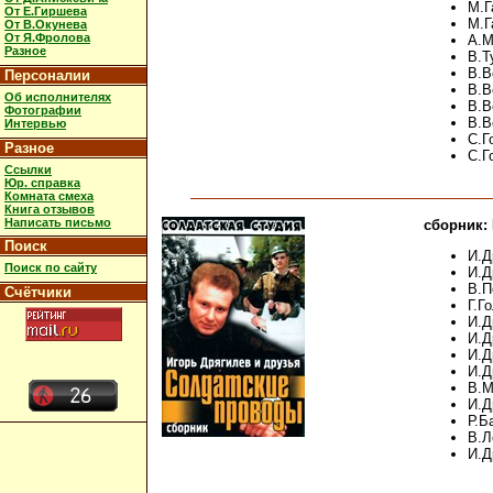
М.Г
От Е.Гиршева
М.Г
От В.Окунева
От Я.Фролова
А.М
Разное
В.Т
В.В
Персоналии
В.В
Об исполнителях
В.В
Фотографии
В.В
Интервью
С.Г
Разное
С.Г
Ссылки
Юр. справка
Комната смеха
Книга отзывов
Написать письмо
сборник:
Поиск
И.Д
Поиск по сайту
И.Д
В.П
Счётчики
Г.Г
И.Д
И.Д
И.Д
И.Д
В.М
И.Д
Р.Б
В.Л
И.Д