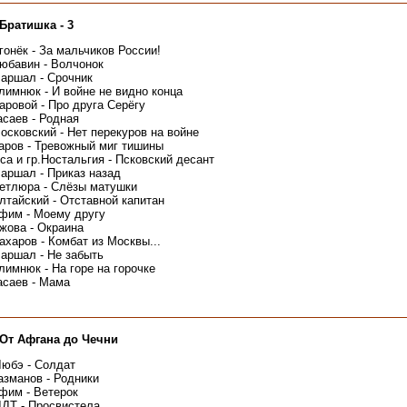
Братишка - 3
гонёк - За мальчиков России!
юбавин - Волчонок
аршал - Срочник
лимнюк - И войне не видно конца
аровой - Про друга Серёгу
асаев - Родная
осковский - Нет перекуров на войне
аров - Тревожный миг тишины
са и гр.Ностальгия - Псковский десант
аршал - Приказ назад
етлюра - Слёзы матушки
лтайский - Отставной капитан
фим - Моему другу
жова - Окраина
ахаров - Комбат из Москвы...
аршал - Не забыть
лимнюк - На горе на горочке
асаев - Мама
 От Афгана до Чечни
Любэ - Солдат
азманов - Родники
фим - Ветерок
ДДТ - Просвистела