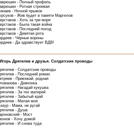
аврюшин - Полный профиль
аврюшин - Ротная строевая
инаев - Ночной прыжок
урсуков - Жив будет в памяти Маргелов
ерстаков - Хоть за три моря
ерстаков - Была такая война
ерстаков - Последний поход
ерстаков - Девятая рота
ордеев - Чёрные вороны
ордеев - Да здравствует ВДВ!
 Игорь Дрягилев и друзья. Солдатские проводы
рягилев - Солдатские проводы
рягилев - Последний роман
етряев - Приезжай, родная
олованова - Девчонка
рягилев - Нагадай кукушка
рягилев - За тех матерей
рягилев - Забытый край
рягилев - Милая моя
азур - Мама, не ругай
рягилев - Душа
ароновский - Мост
еонов - Хочу домой
рягилев - И снова туда