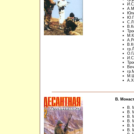
И.С
А.М
Юли
Ю.Г
С.Л
В.К
Тро
М.К
А.Р
В.К
гр.
О.Г
И.С
Тро
Веч
гр.
М.Ш
А.Х
В. Монас
В. 
В. 
В. 
В. 
В. 
В. 