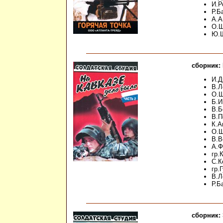
И.Р
Р.Б
А.А
О.Ш
Ю.Ш
сборник: 
И.Д
В.Л
О.Ш
Б.И
В.Б
В.П
К.А
О.Ш
В.В
А.Ф
гр.
С.К
гр.
В.Л
Р.Б
сборник: