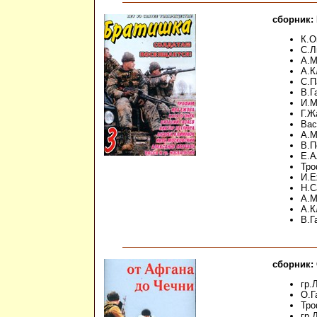
сборник: 
К.О
С.Л
А.М
А.К
С.П
В.Г
И.М
Г.Ж
Вас
А.М
В.П
Е.А
Тро
И.Е
Н.С
А.М
А.К
В.Г
сборник:
гр.
О.Г
Тро
гр.