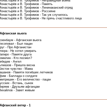
Монастырёв и В. Трофимов - Неправедная война
Монастырёв и В. Трофимов - Память
Монастырёв и В. Трофимов - Ленинаканский отряд
Монастырёв и В. Трофимов - Россияне
Монастырёв и В. Трофимов - Так уж случилось
Монастырёв и В. Трофимов - Не прячь счастливого лица
 Афганская вьюга
озенбаум - Афганская вьюга
Лесоповал - Был пацан
руг - Про Афганистан
люра - Не хотел умирать
апиро - Памяти друга
омилин - Кто посмел?
ебедев - Ангел
лмазов - Пришла весна
Шестое чувство - Мама
ашанов - Памяти погибших летчиков
фим - Баллада о солдате
митришин - Его величество - пацан
усских - Встань, сынок
иряев - Друзьям афганцам
ихайлов - Завет живым
Афганский ветер - 1