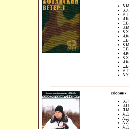
В.М
В.Х
М.П
И.К
Е.Б
В.М
В.Х
И.К
Е.Б
В.М
Е.Б
И.К
В.Х
И.К
Е.Б
М.П
В.Х
сборник:
В.Л
В.П
Я.М
А.Д
А.Д
А.А
А.Д