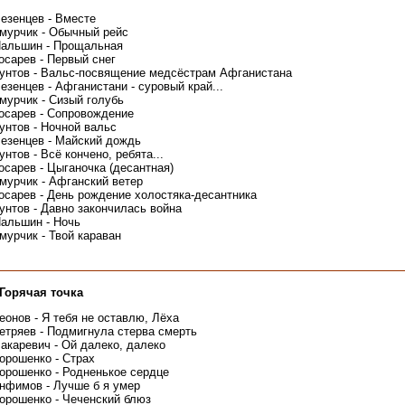
езенцев - Вместе
мурчик - Обычный рейс
альшин - Прощальная
осарев - Первый снег
унтов - Вальс-посвящение медсёстрам Афганистана
езенцев - Афганистани - суровый край...
мурчик - Сизый голубь
осарев - Сопровождение
унтов - Ночной вальс
езенцев - Майский дождь
унтов - Всё кончено, ребята...
осарев - Цыганочка (десантная)
мурчик - Афганский ветер
осарев - День рождение холостяка-десантника
унтов - Давно закончилась война
альшин - Ночь
мурчик - Твой караван
 Горячая точка
еонов - Я тебя не оставлю, Лёха
етряев - Подмигнула стерва смерть
акаревич - Ой далеко, далеко
орошенко - Страх
орошенко - Родненькое сердце
нфимов - Лучше б я умер
орошенко - Чеченский блюз