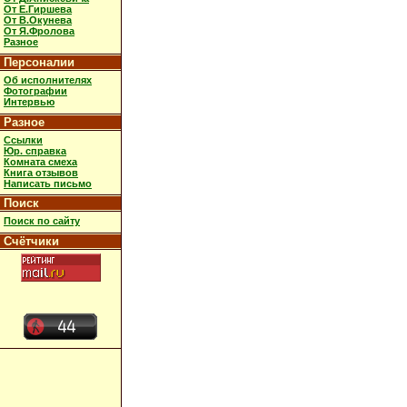
От Е.Гиршева
От В.Окунева
От Я.Фролова
Разное
Персоналии
Об исполнителях
Фотографии
Интервью
Разное
Ссылки
Юр. справка
Комната смеха
Книга отзывов
Написать письмо
Поиск
Поиск по сайту
Счётчики