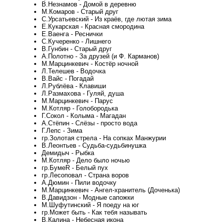
В.Незнамов - Домой в деревню
М.Комаров - Старый друг
С.Урсатьевский - Из краёв, где лютая зима
Е.Кукарская - Красная смородина
Е.Ваенга - Реснички
С.Кучеренко - Лишнего
В.Гунбин - Старый друг
А.Полотно - За друзей (и Ф. Карманов)
М.Марцинкевич - Костёр ночной
Л.Телешев - Водочка
В.Вайс - Погадай
Л.Рублёва - Клавиши
Л.Размахова - Гуляй, душа
М.Марцинкевич - Парус
М.Котляр - Голобородька
Г.Сокол - Колыма - Магадан
А.Стёпин - Слёзы - просто вода
Г.Лепс - Зима
гр.Золотая стрела - На сопках Манжурии
В.Леонтьев - Судьба-судьбинушка
Демидыч - Рыбка
М.Котляр - Дело было ночью
гр.БумеR - Белый пух
гр.Лесоповал - Страна воров
А.Дюмин - Пили водочку
М.Марцинкевич - Ангел-хранитель (Доченька)
В.Давидзон - Модные сапожки
М.Шуфутинский - Я поеду на юг
гр.Может быть - Как тебя называть
В.Калина - Небесная икона