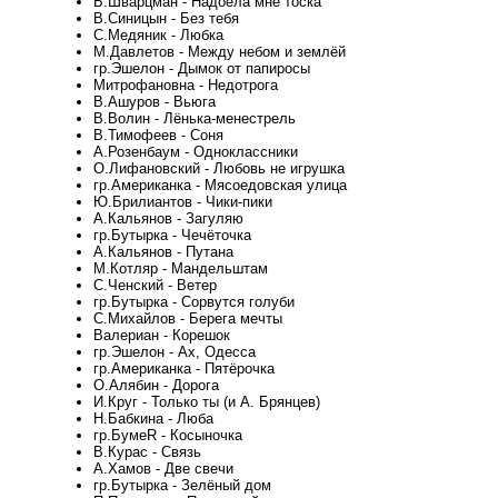
Б.Шварцман - Надоела мне тоска
В.Синицын - Без тебя
С.Медяник - Любка
М.Давлетов - Между небом и землёй
гр.Эшелон - Дымок от папиросы
Митрофановна - Недотрога
В.Ашуров - Вьюга
В.Волин - Лёнька-менестрель
В.Тимофеев - Соня
А.Розенбаум - Одноклассники
О.Лифановский - Любовь не игрушка
гр.Американка - Мясоедовская улица
Ю.Брилиантов - Чики-пики
А.Кальянов - Загуляю
гр.Бутырка - Чечёточка
А.Кальянов - Путана
М.Котляр - Мандельштам
С.Ченский - Ветер
гр.Бутырка - Сорвутся голуби
С.Михайлов - Берега мечты
Валериан - Корешок
гр.Эшелон - Ах, Одесса
гр.Американка - Пятёрочка
О.Алябин - Дорога
И.Круг - Только ты (и А. Брянцев)
Н.Бабкина - Люба
гр.БумеR - Косыночка
В.Курас - Связь
А.Хамов - Две свечи
гр.Бутырка - Зелёный дом