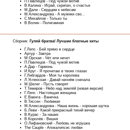
П.Павлецов - Под чужой мотив
В.Калина - Играй, скрипач, о счастье
М.Дали - Сердцем к небесам
М.Александрова - А мужики сво...
С.Михайлов - Только ты
В.Волин - Полигамная
Сборник:
Гуляй братва! Лучшие блатные хиты
Г.Лепс - Бей прямо в сердце
Артур - Завтра
М.Орская - Чёт или нечет
П.Павлецов - Под чужой мотив
А.Дар - Гармонь
И.Круг - Я прочитаю в твоих глазах
Г.Либгардов - Моя ты королева
Л.Успенская - Давай начнём сначала
М.Шелег - Пусть говорят
Т.Темиров - Небо над землёй (новая версия)
Г.Лепс - Настоящая женщина
Е.Ваенга - Ванечка
В.Тиссен - Любимая
М.Александрова - Наша жизнь - хорошая шутка
Б.Леви - Какой прекрасный тихий вечер
В.Курас - За наших
В.Королёв - Вишня
О.Лифановский - Любовь не игрушка
The Cauple - Апокалипсис любви