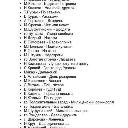
М.Котляр - Евдокия Петровна
И.Колюха - Наливай, дружок
Т.Рубан - По стакану
В.Курас - Расскажи
А.Порхачев - Дождись
М.Орская - Чёт или нечет
М.Шуфутинский - Бродяга
гр.Бутырка - Улица свободы
Н.Добрый - Натали
В.Тимофеев - Барахолочка
М.Поляков - Пашка-хулиган
В.Гроган - На этап
М.Штукин - Недотроги
гр.Золотая стрела - Лизавета
Н.Кадышева - Лучше нету того цвету
С.Кривой - Где-то под Уралом
Макар - Дальнобой
Е.Алтайский - День рождения
М.Кириллов - Банька
Л.Виталь - Пой, гитара
В.Королёв - Гуд! Гуд!
В.Калина - Порваны письма
И.Южный - По тундре
гр.Положительный заряд - Милицейский рок-н-ролл
гр.Покров день - Балалайка
М.Шуфутинский - Миллион алых роз
гр.Рождество - Давай дружить
Л.Шаронова - Женечка
И.Круг - Два одиночества
Е.Алтайский - Каблучки