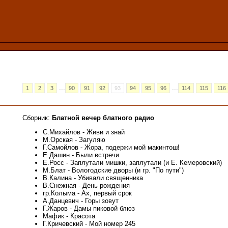
...
...
1
2
3
90
91
92
93
94
95
96
114
115
116
Сборник:
Блатной вечер блатного радио
С.Михайлов - Живи и знай
М.Орская - Загуляю
Г.Самойлов - Жора, подержи мой макинтош!
Е.Дашин - Были встречи
Е.Росс - Заплутали мишки, заплутали (и Е. Кемеровский)
М.Блат - Вологодские дворы (и гр. "По пути")
В.Калина - Убивали священника
В.Снежная - День рождения
гр.Колыма - Ах, первый срок
А.Данцевич - Горы зовут
Г.Жаров - Дамы пиковой блюз
Мафик - Красота
Г.Кричевский - Мой номер 245