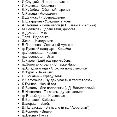
И.Слуцкий - Что есть счастье
И.Колюха - Красивая
Л.Рублёва - Обычный паренёк
С.Канада - Аккордеон
В.Двинской - Возвращение
Б.Шварцман - Ушедшая в ночь
А.Яковлев - Ноль часов (и Е. Ваенга и Афина)
М.Поляков - Здравствуй, дорогая
А.Дюмин - Роза
Тюря - Неделька
Жека - Чемоданчик
В.Павлецов - Скромный музыкант
гр.Русский плацкарт - Корабли
гр.Лесоповал - Кореш
гр.Лесоповал - Этап
Г.Жаров - Ещё раз про любовь
гр.Золотая стрела - В парке Чаир
гр.Сладка ягода - Стою на полустаночке
В.Курас - За наших
С.Любавин - Украду тебя
И.Саруханов - Ну дай упасть в твоих глазах
К.Бубнов - Новый год
Л.Виталь - Две половинки (и Д. Василевский)
В.Незнамов - Ты зачем, дурак, женился
гр.Белый день - Колхозная
В.Белозир - Кабацкая
Валериан - Витёк
В.Палаускас - В тумане (и гр. "Аэроплан")
В.Королёв - Вишня
гр.Весна - Пусть