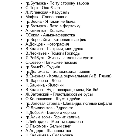
гр.Бутырка - По ту сторону забора
С.Порт - Она была
Л.Успенская - Карусель
Мафик - Слово пацана
гр.Весна - Я такой не была
гр.Бутырка - Лето в форточку
А.Климнюк - Колыма
Г.Сокол - Анька-аферистка
гр.Воровайки - Катюшин шарфик
А.Донцов - Фотография
В.Калина - Ты кричи, моя душа
В.Леонтьев - Помоги Господь
Я.Райбург - Жизнь - сплошная суета
С.Север - Напишите письмо
гр.БумеR - Судьба
гр.Делижанс - Белоснежная вишня
В.Снежная - Кольца обручальные (и В. Рябов)
Л.Шаронова - Лёня
Н.Бабкина - Яблочки
В.Калина - Ну, с возвращением, Витёк!
Ж.Затонский - Пластмассовые бусы
О.Калашников - Шумят дубки
гр.Золотая стрела - Шаланды, полные кефали
Ю.Брилиантов - Здрасьте
Н.Добрый - Белое и чёрное
гр.Алые зори - Горчит калина
Г.Либгардов - Моя ты королева
О.Пахомов - Белый снег
А.Андерс - Шансоньетка
Н.Кадышева - Сударушка