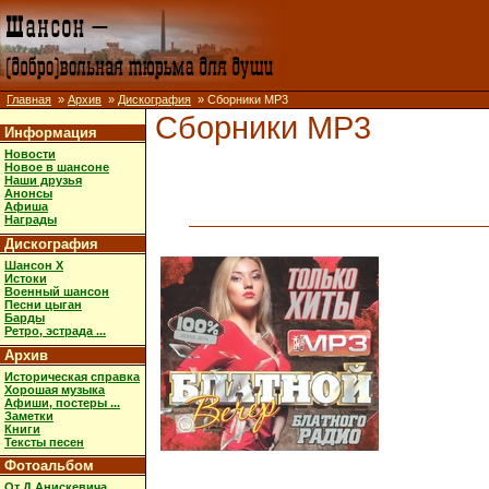
Главная
»
Архив
»
Дискография
» Сборники MP3
Сборники MP3
Информация
Новости
Новое в шансоне
Наши друзья
Анонсы
Афиша
Награды
Дискография
Шансон X
Истоки
Военный шансон
Песни цыган
Барды
Ретро, эстрада ...
Архив
Историческая справка
Хорошая музыка
Афиши, постеры ...
Заметки
Книги
Тексты песен
Фотоальбом
От Д.Анискевича