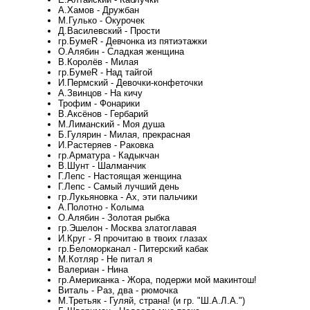
А.Хамов - Дружбан
М.Гулько - Окурочек
Д.Василевский - Прости
гр.БумеR - Девчонка из пятиэтажки
О.Алябин - Сладкая женщина
В.Королёв - Милая
гр.БумеR - Над тайгой
И.Пермский - Девочки-конфеточки
А.Звинцов - На кичу
Трофим - Фонарики
В.Аксёнов - Гербарий
М.Лиманский - Моя душа
Б.Гулярин - Милая, прекрасная
И.Растеряев - Раковка
гр.Арматура - Кадыкчан
В.Шунт - Шалманчик
Г.Лепс - Настоящая женщина
Г.Лепс - Самый лучший день
гр.Лукьяновка - Ах, эти пальчики
А.Полотно - Колыма
О.Алябин - Золотая рыбка
гр.Эшелон - Москва златоглавая
И.Круг - Я прочитаю в твоих глазах
гр.Беломорканал - Питерский кабак
М.Котляр - Не питал я
Валериан - Нина
гр.Американка - Жора, подержи мой макинтош!
Виталь - Раз, два - рюмочка
М.Третьяк - Гуляй, страна! (и гр. "Ш.А.Л.А.")