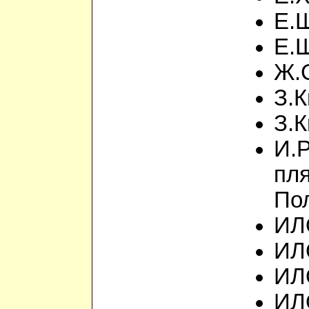
Е.
Е.
Ж.
З.К
З.К
И.
пля
По
ИЛ
ИЛ
ИЛ
ИЛО