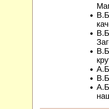
Ма
В.Б
ка
В.
Заг
В.Б
кру
А.
В.
А.
на