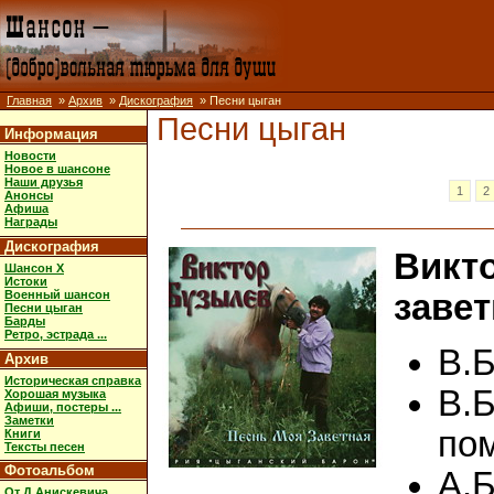
Главная
»
Архив
»
Дискография
» Песни цыган
Песни цыган
Информация
Новости
Новое в шансоне
Наши друзья
1
2
Анонсы
Афиша
Награды
Дискография
Викт
Шансон X
Истоки
Военный шансон
завет
Песни цыган
Барды
Ретро, эстрада ...
В.Б
Архив
Историческая справка
В.Б
Хорошая музыка
Афиши, постеры ...
Заметки
по
Книги
Тексты песен
Фотоальбом
А.Б
От Д.Анискевича