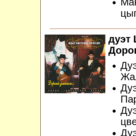
Ман
цы
дуэт
Дорог
Дуэ
Жа
Дуэ
Пар
Дуэ
цв
Дуэ