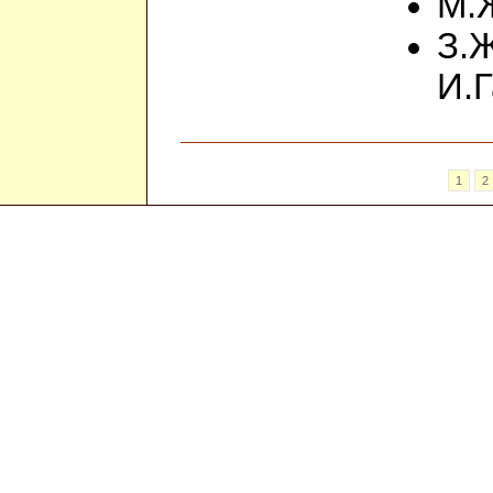
М.
З.Ж
И.
1
2