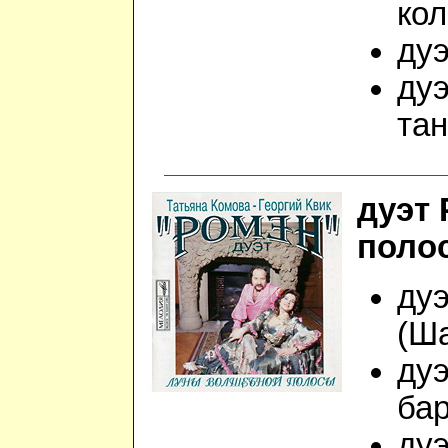
кол
дуэ
дуэ
та
дуэт
полос
дуэ
(Ш
дуэ
бар
дуэ