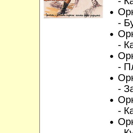
- К
Орк
- Б
Орк
- К
Орк
- П
Орк
- З
Орк
- К
Орк
- 