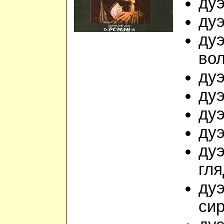
дуэ
дуэ
дуэ
во
дуэ
дуэ
дуэ
дуэ
дуэ
гля
дуэ
си