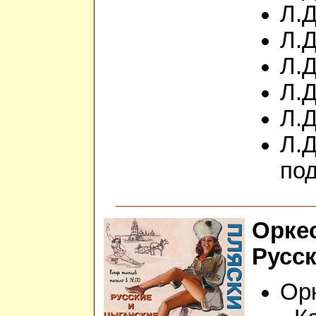
Л.Д
Л.Д
Л.Д
Л.
Л.Д
Л.Д
по
Оркес
Русск
Орк