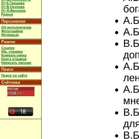
От Е.Гиршева
бо
От В.Окунева
От Я.Фролова
Разное
А.Б
Персоналии
Об исполнителях
А.Б
Фотографии
Интервью
В.Б
Разное
Ссылки
доп
Юр. справка
Комната смеха
Книга отзывов
Написать письмо
А.
Поиск
лен
Поиск по сайту
Счётчики
А.Б
мн
В.
для
В.Б