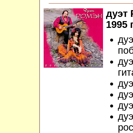
дуэт 
1995 г
дуэ
поб
дуэ
гит
дуэ
дуэ
дуэ
дуэ
ро