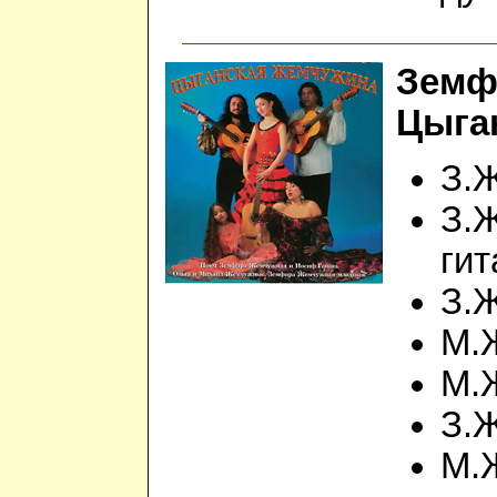
Земф
Цыган
З.Ж
З.
гит
З.
М.
М.
З.
М.