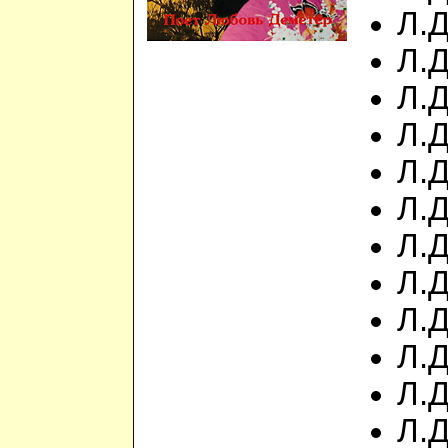
Л.Д
Л.
Л.
Л.Д
Л.Д
Л.Д
Л.Д
Л.
Л.
Л.Д
Л.
Л.Д