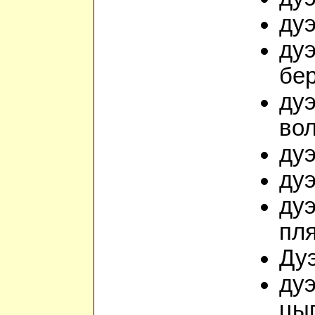
дуэ
дуэ
бер
дуэ
во
дуэ
дуэ
дуэ
пл
Дуэ
дуэ
цыг