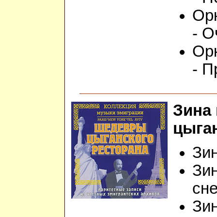
Орк
- О
Орк
- 
Зина
цыга
Зин
Зин
сне
Зин