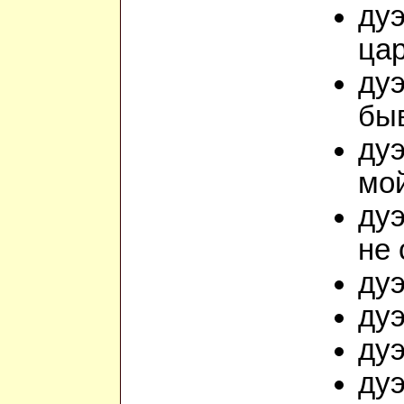
дуэ
ца
дуэ
быв
дуэ
мой
дуэ
не 
ду
дуэ
дуэ
дуэ