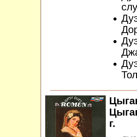
сл
Дуэ
До
Дуэ
Дж
Дуэ
Тол
Цыга
Цыган
г.