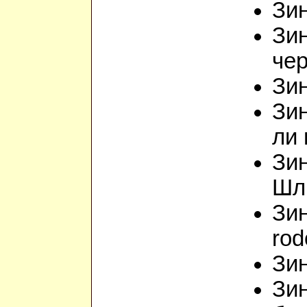
Зин
Зин
че
Зин
Зин
ли
Зин
Шл
Зин
rod
Зин
Зин