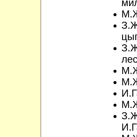
ми
М.
З.
цы
З.
лес
М.
М.
И.Г
М.
З.Ж
И.