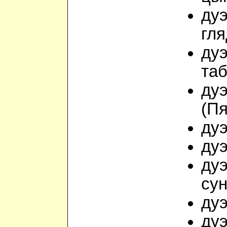
дуэ
гля
дуэ
та
дуэ
(Пя
дуэ
дуэ
дуэ
сун
дуэ
дуэ