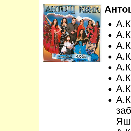
Анто
А.К
А.К
А.К
А.К
А.К
А.К
А.К
А.К
заб
Яш